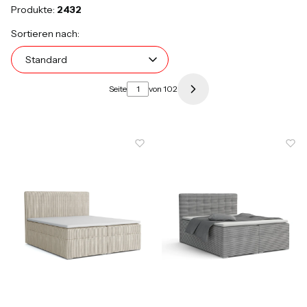
Produkte:
2432
Produktliste
Standard
Sortieren nach:
Standard
Seite
von 102
Nächste Produkte