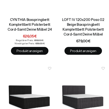
CYNTHIA Boxspringbett
LOFT IV 120x200 Poso 02
Komplettbett Polsterbett
Beige Boxspringbett
Cord-Samt Deine Möbel 24
Komplettbett Polsterbett
Cord-Samt Deine Möbel
Aktionspreis
626,05 €
Preis
Regulärer Preis:
659,00 €
679,00 €
Niedrigster Preis:
659,00 €
Produkt anzeigen
Produkt anzeigen