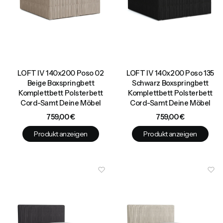
LOFT IV 140x200 Poso 02
LOFT IV 140x200 Poso 135
Beige Boxspringbett
Schwarz Boxspringbett
Komplettbett Polsterbett
Komplettbett Polsterbett
Cord-Samt Deine Möbel
Cord-Samt Deine Möbel
Preis
Preis
759,00 €
759,00 €
Produkt anzeigen
Produkt anzeigen