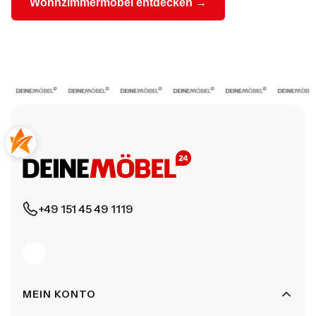
Wohnzimmermöbel entdecken →
+49 151 45 49 1119
Fußzeilenmenü
MEIN KONTO