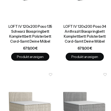
LOFT IV 120x200 Poso 135
LOFT IV 120x200 Poso 34
Schwarz Boxspringbett
Anthrazit Boxspringbett
Komplettbett Polsterbett
Komplettbett Polsterbett
Cord-Samt Deine Möbel
Cord-Samt Deine Möbel
Preis
Preis
679,00 €
679,00 €
Produkt anzeigen
Produkt anzeigen