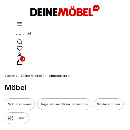
DE
/
AT
Suchmaschine öffnen
Produkte im Warenkorb: 0. Details anzeigen
Weiter zu:
Deine Moebel 24 - einfach einrichten!
Möbel
Schlafzimmer
Jugend - und Kinderzimmer
Wohnzimmer
Filter