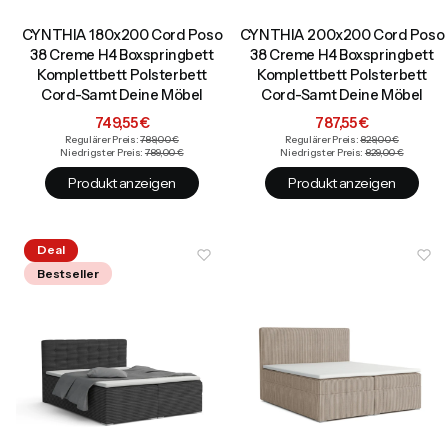
CYNTHIA 180x200 Cord Poso
CYNTHIA 200x200 Cord Poso
38 Creme H4 Boxspringbett
38 Creme H4 Boxspringbett
Komplettbett Polsterbett
Komplettbett Polsterbett
Cord-Samt Deine Möbel
Cord-Samt Deine Möbel
Aktionspreis
Aktionspreis
749,55 €
787,55 €
Regulärer Preis:
789,00 €
Regulärer Preis:
829,00 €
Niedrigster Preis:
789,00 €
Niedrigster Preis:
829,00 €
Produkt anzeigen
Produkt anzeigen
Deal
Bestseller