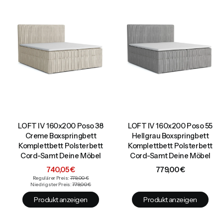
LOFT IV 160x200 Poso 38
LOFT IV 160x200 Poso 55
Creme Boxspringbett
Hellgrau Boxspringbett
Komplettbett Polsterbett
Komplettbett Polsterbett
Cord-Samt Deine Möbel
Cord-Samt Deine Möbel
Aktionspreis
Preis
740,05 €
779,00 €
Regulärer Preis:
779,00 €
Niedrigster Preis:
779,00 €
Produkt anzeigen
Produkt anzeigen