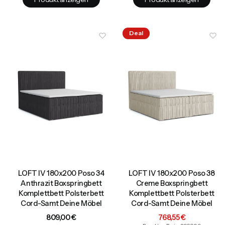
Deal
LOFT IV 180x200 Poso 34
LOFT IV 180x200 Poso 38
Anthrazit Boxspringbett
Creme Boxspringbett
Komplettbett Polsterbett
Komplettbett Polsterbett
Cord-Samt Deine Möbel
Cord-Samt Deine Möbel
Preis
Aktionspreis
809,00 €
768,55 €