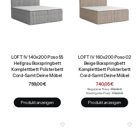
LOFT IV 140x200 Poso 55
LOFT IV 160x200 Poso 02
Hellgrau Boxspringbett
Beige Boxspringbett
Komplettbett Polsterbett
Komplettbett Polsterbett
Cord-Samt Deine Möbel
Cord-Samt Deine Möbel
Preis
Aktionspreis
759,00 €
740,05 €
Regulärer Preis:
779,00 €
Niedrigster Preis:
779,00 €
Produkt anzeigen
Produkt anzeigen