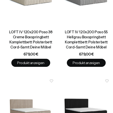
LOFT IV 120x200 Poso 38
LOFT IV 120x200 Poso 55
Creme Boxspringbett
Hellgrau Boxspringbett
Komplettbett Polsterbett
Komplettbett Polsterbett
Cord-Samt Deine Möbel
Cord-Samt Deine Möbel
Preis
Preis
679,00 €
679,00 €
Produkt anzeigen
Produkt anzeigen