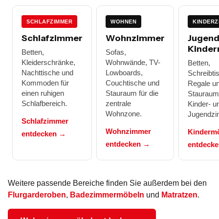
SCHLAFZIMMER
WOHNEN
KINDERZ
Schlafzimmer
Wohnzimmer
Jugend
Kinder
Betten,
Sofas,
Kleiderschränke,
Wohnwände, TV-
Betten,
Nachttische und
Lowboards,
Schreibti
Kommoden für
Couchtische und
Regale u
einen ruhigen
Stauraum für die
Stauraum 
Schlafbereich.
zentrale
Kinder- u
Wohnzone.
Jugendzi
Schlafzimmer
Wohnzimmer
Kinderm
entdecken →
entdecken →
entdeck
Weitere passende Bereiche finden Sie außerdem bei den
Flurgarderoben
,
Badezimmermöbeln
und
Matratzen
.