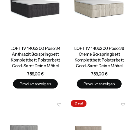
LOFT IV 140x200 Poso 34
LOFT IV 140x200 Poso 38
Anthrazit Boxspringbett
Creme Boxspringbett
Komplettbett Polsterbett
Komplettbett Polsterbett
Cord-Samt Deine Möbel
Cord-Samt Deine Möbel
Preis
Preis
759,00 €
759,00 €
Produkt anzeigen
Produkt anzeigen
Deal