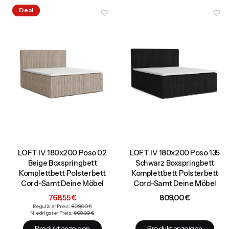
Deal
LOFT IV 180x200 Poso 02
LOFT IV 180x200 Poso 135
Beige Boxspringbett
Schwarz Boxspringbett
Komplettbett Polsterbett
Komplettbett Polsterbett
Cord-Samt Deine Möbel
Cord-Samt Deine Möbel
Aktionspreis
Preis
768,55 €
809,00 €
Regulärer Preis:
809,00 €
Niedrigster Preis:
809,00 €
Produkt anzeigen
Produkt anzeigen