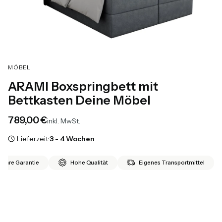
MÖBEL
ARAMI Boxspringbett mit
Bettkasten Deine Möbel
Preis
789,00 €
inkl. MwSt.
Lieferzeit:
3 - 4 Wochen
 Jahre Garantie
Hohe Qualität
Eigenes Transportmittel
*
Größe
Auswählen