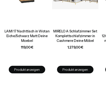
,
LAMI 17 Nachttisch in Wotan
MIRELO A Schlafzimmer Set
t
Eiche/Schwarz Matt Deine
Komplettschlafzimmer in
12
Moebel
Cashmere Deine Möbel
Preis
Preis
119,00 €
1.279,00 €
Produkt anzeigen
Produkt anzeigen