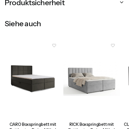
Produktsicherheit
Siehe auch
CARO Boxspringbett mit
RICK Boxspringbett mit
CL