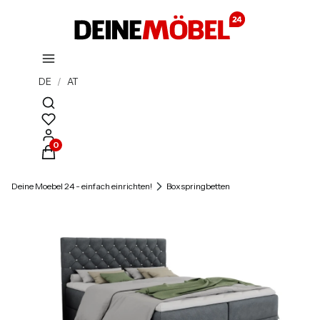
DE
/
AT
Suchmaschine öffnen
Produkte im Warenkorb: 0. Details anzeigen
Deine Moebel 24 - einfach einrichten!
Boxspringbetten