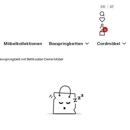
DE
/
AT
Produkte im War
Möbelkollektionen
Boxspringbetten
Cordmöbel
oxspringbett mit Bettkasten Deine Möbel