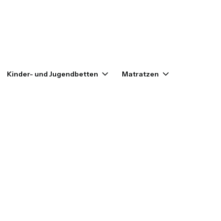
enkorb: 0. Details anzeigen
Kinder- und Jugendbetten
Matratzen
Outlet