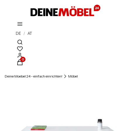
DE
/
AT
Suchmaschine öffnen
Produkte im Warenkorb: 0. Details anzeigen
Deine Moebel 24 - einfach einrichten!
Möbel