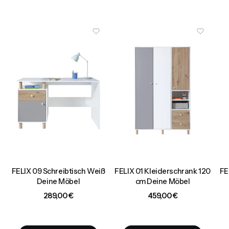
+
FELIX 09 Schreibtisch Weiß
FELIX 01 Kleiderschrank 120
FE
Deine Möbel
cm Deine Möbel
Preis
Preis
289,00 €
459,00 €