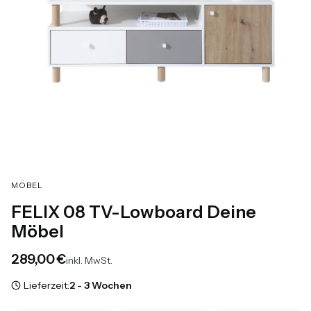
MÖBEL
FELIX 08 TV-Lowboard Deine
Möbel
Preis
289,00 €
inkl. MwSt.
Lieferzeit:
2 - 3 Wochen