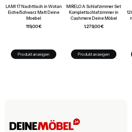
LAMI 17 Nachttisch in Wotan
MIRELO A Schlafzimmer Set
0
Eiche/Schwarz Matt Deine
Komplettschlafzimmer in
12
Moebel
Cashmere Deine Möbel
Preis
Preis
119,00 €
1.279,00 €
Produkt anzeigen
Produkt anzeigen