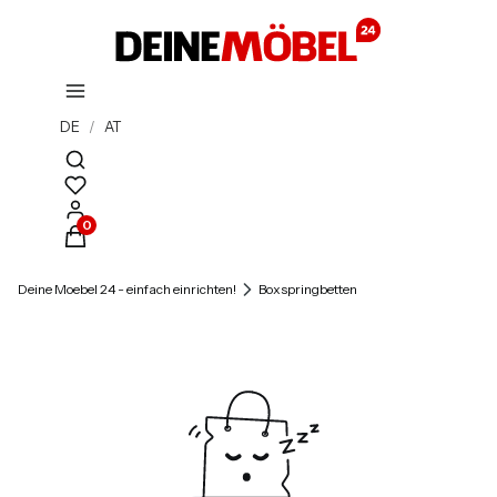
DE
/
AT
Suchmaschine öffnen
Produkte im Warenkorb: 0. Details anzeigen
Deine Moebel 24 - einfach einrichten!
Boxspringbetten