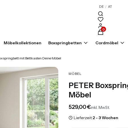
DE
/
AT
Produkte im War
Möbelkollektionen
Boxspringbetten
Cordmöbel
xspringbett mit Bettkasten Deine Möbel
MÖBEL
PETER Boxspring
Möbel
Preis
529,00 €
inkl. MwSt.
Lieferzeit:
2 - 3 Wochen