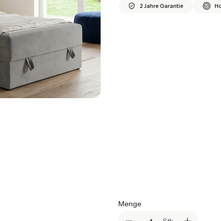
2 Jahre Garantie
Ho
*
Größe
Auswählen
*
Farbvariante
Auswählen
*
Topper
Auswählen
*
Matratzen
Auswählen
Menge
Stk.