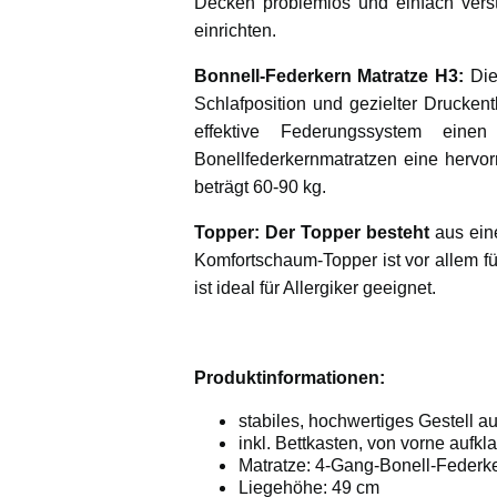
Decken problemlos und einfach vers
einrichten.
Bonnell-Federkern Matratze H3:
Die
Schlafposition und gezielter Drucken
effektive Federungssystem eine
Bonellfederkernmatratzen eine hervo
beträgt 60-90 kg.
Topper:
Der Topper
besteht
aus ein
Komfortschaum-Topper ist vor allem f
ist ideal für Allergiker geeignet.
Produktinformationen:
stabiles, hochwertiges Gestell a
inkl. Bettkasten, von vorne aufk
Matratze: 4-Gang-Bonell-Federke
Liegehöhe: 49 cm