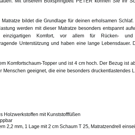
tauen. Mit unserem Boxspringbett PETER können Sie Ihr S
 Matratze bildet die Grundlage für deinen erholsamen Schlaf.
tlastung werden mit dieser Matratze besonders entspannt auf
n einzigartigen Komfort, vor allem für Rücken- und
rragende Unterstützung und haben eine lange Lebensdauer. Di
em Komfortschaum-Topper und ist 4 cm hoch. Der Bezug ist a
ür Menschen geeignet, die eine besonders druckentlastendes 
us Holzwerkstoffen mit Kunststofffüßen
lappbar
rn 2,2 mm, 1 Lage mit 2 cm Schaum T 25, Matratzendrell einsei