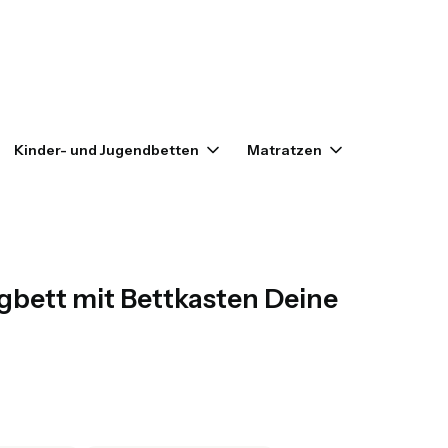
enkorb: 0. Details anzeigen
Kinder- und Jugendbetten
Matratzen
Outlet
bett mit Bettkasten Deine