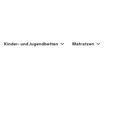
enkorb: 0. Details anzeigen
Kinder- und Jugendbetten
Matratzen
Outlet