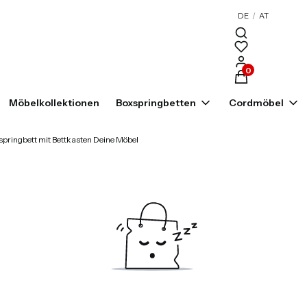
DE
/
AT
Produkte im War
Möbelkollektionen
Boxspringbetten
Cordmöbel
springbett mit Bettkasten Deine Möbel