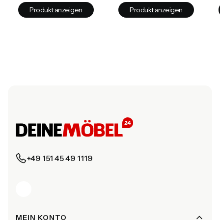
Produkt anzeigen
Produkt anzeigen
+49 151 45 49 1119
Fußzeilenmenü
MEIN KONTO