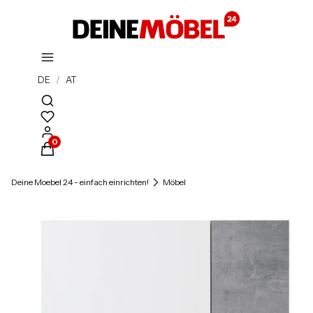
DE
/
AT
Suchmaschine öffnen
Produkte im Warenkorb: 0. Details anzeigen
Deine Moebel 24 - einfach einrichten!
Möbel