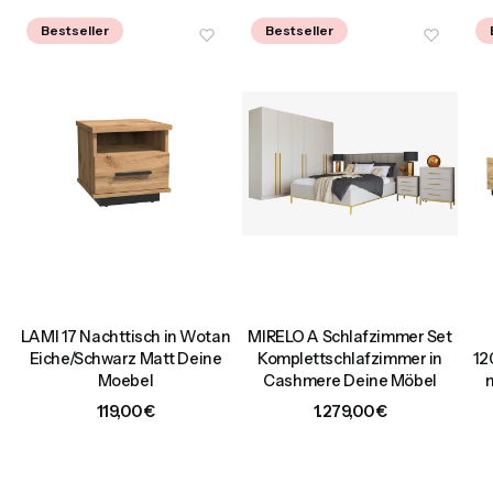
Bestseller
Bestseller
,
LAMI 17 Nachttisch in Wotan
MIRELO A Schlafzimmer Set
t
Eiche/Schwarz Matt Deine
Komplettschlafzimmer in
12
Moebel
Cashmere Deine Möbel
Preis
Preis
119,00 €
1.279,00 €