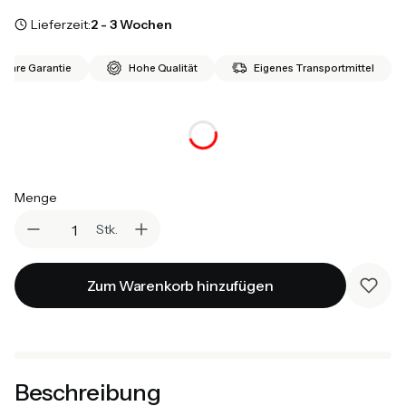
Lieferzeit:
2 - 3 Wochen
 Jahre Garantie
Hohe Qualität
Eigenes Transportmittel
*
Farbvariante
Auswählen
Menge
Stk.
Zum Warenkorb hinzufügen
Beschreibung