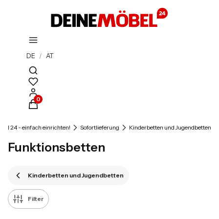
DE
/
AT
Suchmaschine öffnen
Produkte im Warenkorb: 0. Details anzeigen
bel 24 - einfach einrichten!
Sofortlieferung
Kinderbetten und Jugendbetten
Funktionsbetten
Kinderbetten und Jugendbetten
Filter