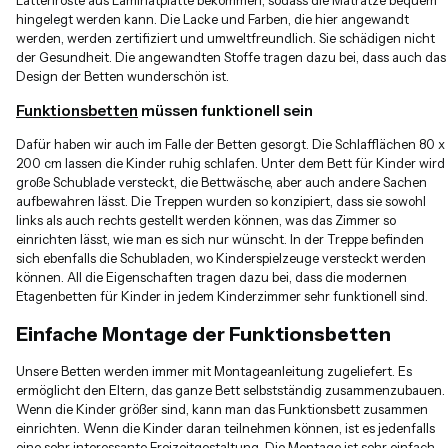
Lattenroste aus Laminatplatte bekommen, sodass die Matratze bequem
hingelegt werden kann. Die Lacke und Farben, die hier angewandt
werden, werden zertifiziert und umweltfreundlich. Sie schädigen nicht
der Gesundheit. Die angewandten Stoffe tragen dazu bei, dass auch das
Design der Betten wunderschön ist.
Funktionsbetten
müssen funktionell sein
Dafür haben wir auch im Falle der Betten gesorgt. Die Schlafflächen 80 x
200 cm lassen die Kinder ruhig schlafen. Unter dem Bett für Kinder wird
große Schublade versteckt, die Bettwäsche, aber auch andere Sachen
aufbewahren lässt. Die Treppen wurden so konzipiert, dass sie sowohl
links als auch rechts gestellt werden können, was das Zimmer so
einrichten lässt, wie man es sich nur wünscht. In der Treppe befinden
sich ebenfalls die Schubladen, wo Kinderspielzeuge versteckt werden
können. All die Eigenschaften tragen dazu bei, dass die modernen
Etagenbetten für Kinder in jedem Kinderzimmer sehr funktionell sind.
Einfache Montage der Funktionsbetten
Unsere Betten werden immer mit Montageanleitung zugeliefert. Es
ermöglicht den Eltern, das ganze Bett selbstständig zusammenzubauen.
Wenn die Kinder größer sind, kann man das Funktionsbett zusammen
einrichten. Wenn die Kinder daran teilnehmen können, ist es jedenfalls
eine sehr interessante Freizeitgestaltung. Die Montage ist sehr einfach,