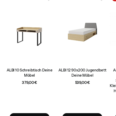
ne
ALBI 10 Schreibtisch Deine
ALBI 12 90x200 Jugendbett
A
Möbel
Deine Möbel
Preis
Preis
379,00 €
539,00 €
Kle
H