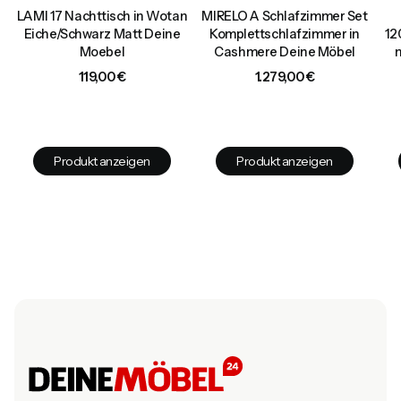
LAMI 17 Nachttisch in Wotan
MIRELO A Schlafzimmer Set
Eiche/Schwarz Matt Deine
Komplettschlafzimmer in
12
Moebel
Cashmere Deine Möbel
Preis
Preis
119,00 €
1.279,00 €
Produkt anzeigen
Produkt anzeigen