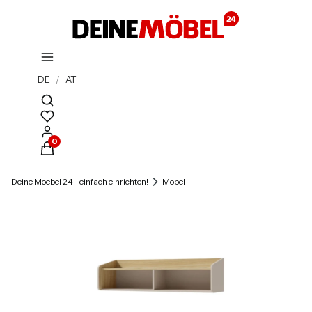
DE
/
AT
Suchmaschine öffnen
Produkte im Warenkorb: 0. Details anzeigen
Deine Moebel 24 - einfach einrichten!
Möbel