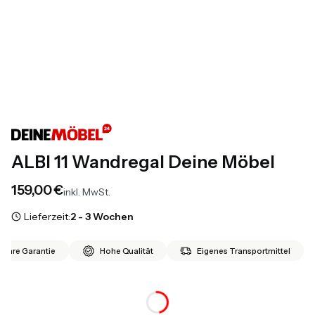
ALBI 11 Wandregal Deine Möbel
Preis
159,00 €
inkl. MwSt.
Lieferzeit:
2 - 3 Wochen
 Jahre Garantie
Hohe Qualität
Eigenes Transportmittel
*
Farbe