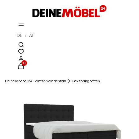
DE
/
AT
Suchmaschine öffnen
Produkte im Warenkorb: 0. Details anzeigen
Deine Moebel 24 - einfach einrichten!
Boxspringbetten