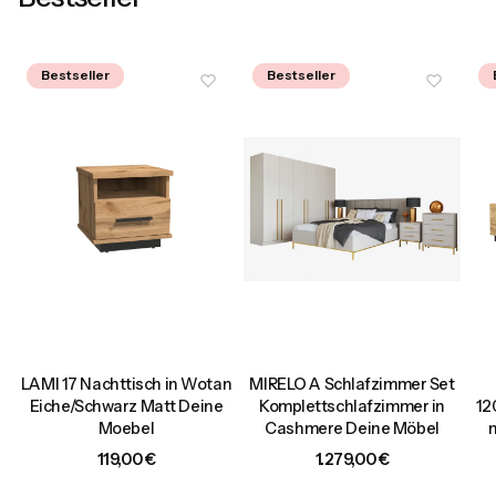
Bestseller
Bestseller
LAMI 17 Nachttisch in Wotan
MIRELO A Schlafzimmer Set
d
Eiche/Schwarz Matt Deine
Komplettschlafzimmer in
12
Moebel
Cashmere Deine Möbel
Preis
Preis
119,00 €
1.279,00 €