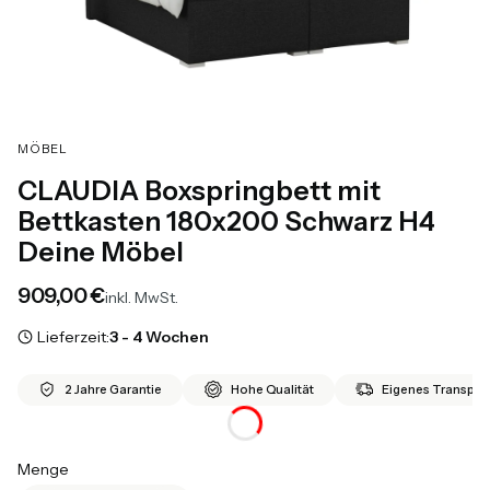
MÖBEL
CLAUDIA Boxspringbett mit
Bettkasten 180x200 Schwarz H4
Deine Möbel
Preis
909,00 €
inkl. MwSt.
Lieferzeit:
3 - 4 Wochen
2 Jahre Garantie
Hohe Qualität
Eigenes Transport
Menge