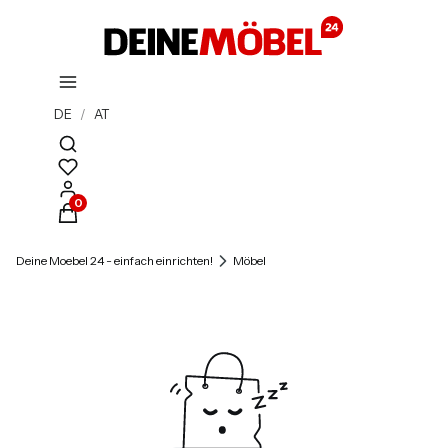
DE
/
AT
Suchmaschine öffnen
Produkte im Warenkorb: 0. Details anzeigen
Deine Moebel 24 - einfach einrichten!
Möbel