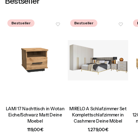
Bestseller
Bestseller
Bestseller
LAMI 17 Nachttisch in Wotan
MIRELO A Schlafzimmer Set
0
Eiche/Schwarz Matt Deine
Komplettschlafzimmer in
12
Moebel
Cashmere Deine Möbel
Preis
Preis
119,00 €
1.279,00 €