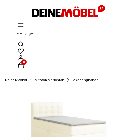
DE
/
AT
Suchmaschine öffnen
Produkte im Warenkorb: 0. Details anzeigen
Deine Moebel 24 - einfach einrichten!
Boxspringbetten