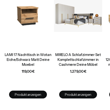
LAMI 17 Nachttisch in Wotan
MIRELO A Schlafzimmer Set
d
Eiche/Schwarz Matt Deine
Komplettschlafzimmer in
12
Moebel
Cashmere Deine Möbel
Preis
Preis
119,00 €
1.279,00 €
Produkt anzeigen
Produkt anzeigen