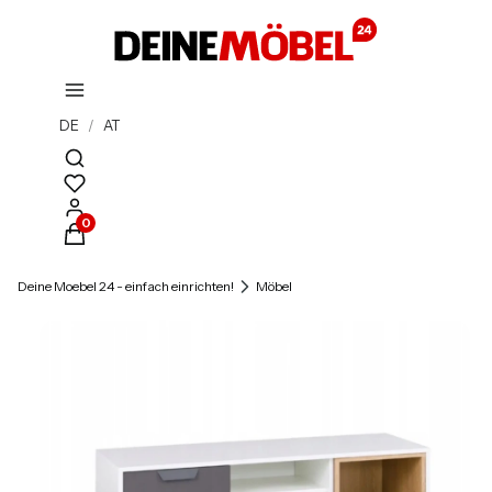
DE
/
AT
Suchmaschine öffnen
Produkte im Warenkorb: 0. Details anzeigen
Deine Moebel 24 - einfach einrichten!
Möbel