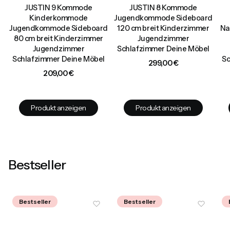
JUSTIN 9 Kommode
JUSTIN 8 Kommode
Kinderkommode
Jugendkommode Sideboard
Jugendkommode Sideboard
120 cm breit Kinderzimmer
Na
80 cm breit Kinderzimmer
Jugendzimmer
Jugendzimmer
Schlafzimmer Deine Möbel
Schlafzimmer Deine Möbel
Sc
Preis
299,00 €
Preis
209,00 €
Produkt anzeigen
Produkt anzeigen
Bestseller
Bestseller
Bestseller