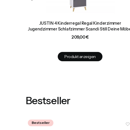
Set mit
JUSTIN 4 Kinderregal Regal Kinderzimmer
Jugendzimmer Schlafzimmer Scandi Still Deine Möb
Preis
209,00 €
Produkt anzeigen
Bestseller
Bestseller