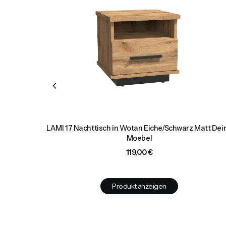
türigem
LAMI 17 Nachttisch in Wotan Eiche/Schwarz Matt Dei
chttische
Moebel
Preis
119,00 €
Produkt anzeigen