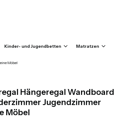
enkorb: 0. Details anzeigen
Kinder- und Jugendbetten
Matratzen
Outlet
eine Möbel
regal Hängeregal Wandboard
inderzimmer Jugendzimmer
ne Möbel