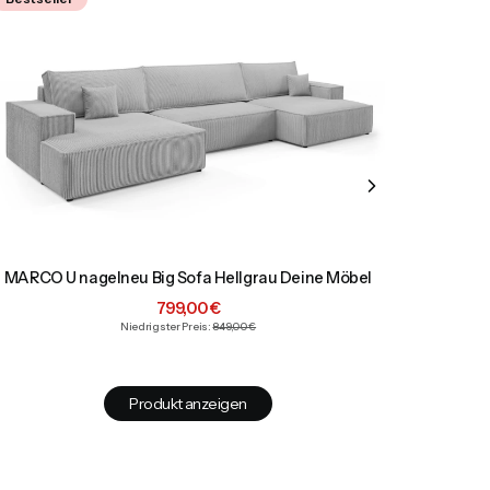
MARCO U nagelneu Big Sofa Hellgrau Deine Möbel
LAMI 20
Aktionspreis
799,00 €
Niedrigster Preis:
849,00 €
Produkt anzeigen