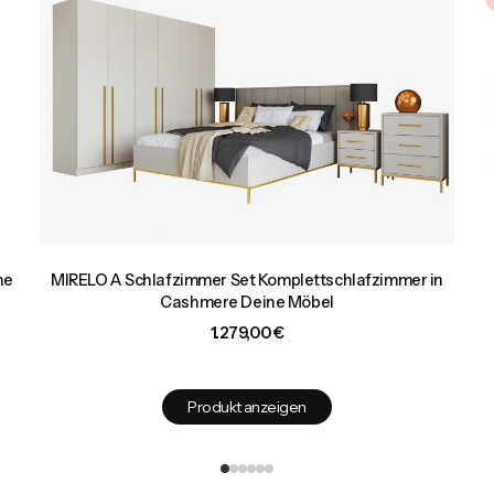
ne
MIRELO A Schlafzimmer Set Komplettschlafzimmer in
Cashmere Deine Möbel
Preis
1.279,00 €
Produkt anzeigen