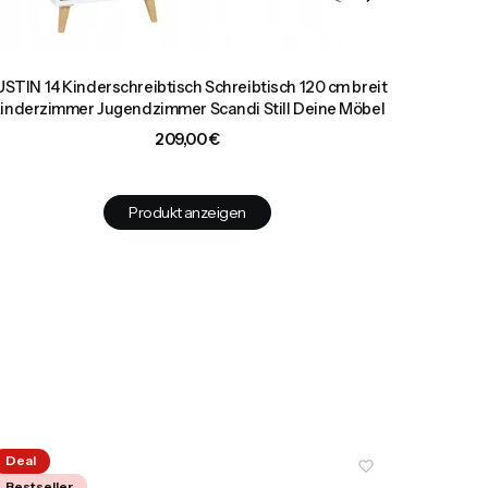
USTIN 14 Kinderschreibtisch Schreibtisch 120 cm breit
JUSTIN 
inderzimmer Jugendzimmer Scandi Still Deine Möbel
Kinderzim
Preis
209,00 €
Produkt anzeigen
Deal
Bestsel
Bestseller