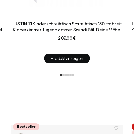
JUSTIN 13 Kinderschreibtisch Schreibtisch 130 cm breit
J
el
Kinderzimmer Jugendzimmer Scandi Still Deine Möbel
K
Preis
209,00 €
Produkt anzeigen
Bestseller