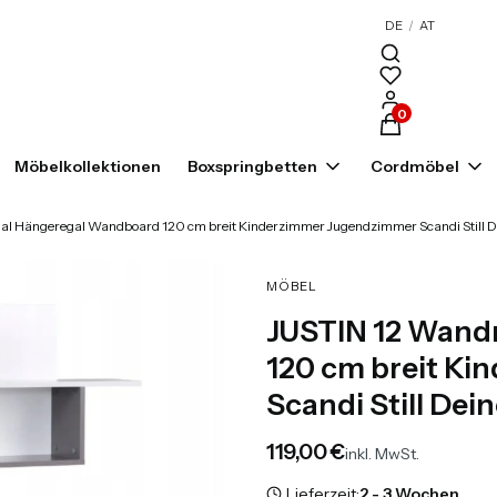
DE
/
AT
Produkte im War
Möbelkollektionen
Boxspringbetten
Cordmöbel
l Hängeregal Wandboard 120 cm breit Kinderzimmer Jugendzimmer Scandi Still D
MÖBEL
JUSTIN 12 Wand
120 cm breit K
Scandi Still Dei
Preis
119,00 €
inkl. MwSt.
Lieferzeit:
2 - 3 Wochen