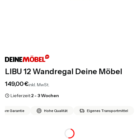
LIBU 12 Wandregal Deine Möbel
Preis
149,00 €
inkl. MwSt.
Lieferzeit:
2 - 3 Wochen
 Jahre Garantie
Hohe Qualität
Eigenes Transportmittel
*
Farbe