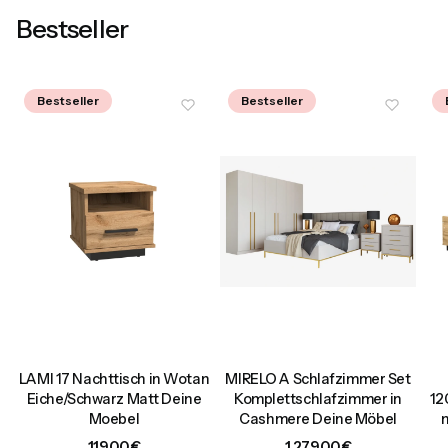
Bestseller
Bestseller
Bestseller
,
LAMI 17 Nachttisch in Wotan
MIRELO A Schlafzimmer Set
t
Eiche/Schwarz Matt Deine
Komplettschlafzimmer in
12
Moebel
Cashmere Deine Möbel
Preis
Preis
119,00 €
1.279,00 €