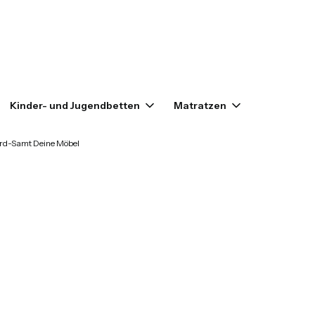
enkorb: 0. Details anzeigen
Kinder- und Jugendbetten
Matratzen
Outlet
ord-Samt Deine Möbel