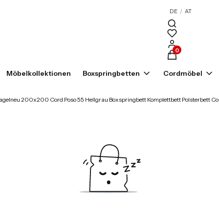
DE
/
AT
Produkte im War
Möbelkollektionen
Boxspringbetten
Cordmöbel
agelneu 200x200 Cord Poso 55 Hellgrau Boxspringbett Komplettbett Polsterbett C