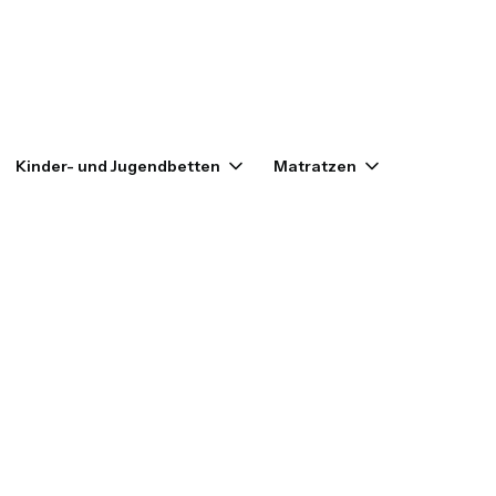
enkorb: 0. Details anzeigen
Kinder- und Jugendbetten
Matratzen
Outlet