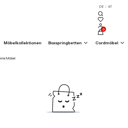
DE
/
AT
Produkte im War
Möbelkollektionen
Boxspringbetten
Cordmöbel
ine Möbel