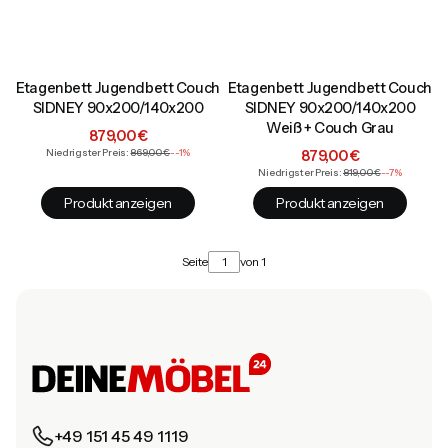
Etagenbett Jugendbett Couch
Etagenbett Jugendbett Couch
SIDNEY 90x200/140x200
SIDNEY 90x200/140x200
Weiß + Couch Grau
Aktionspreis
879,00 €
Aktionspreis
Niedrigster Preis:
869,00 €
--1%
879,00 €
Niedrigster Preis:
819,00 €
--7%
Produkt anzeigen
Produkt anzeigen
Seite
von 1
+49 151 45 49 1119