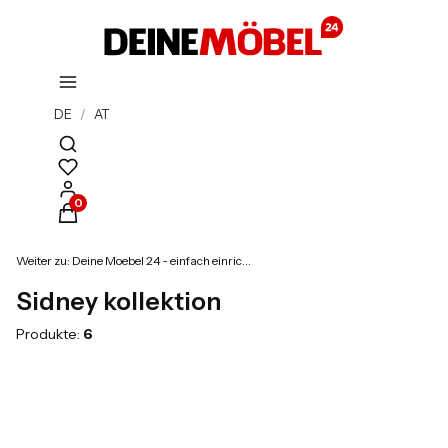
DE
/
AT
Suchmaschine öffnen
Produkte im Warenkorb: 0. Details anzeigen
Weiter zu:
Deine Moebel 24 - einfach einrichten!
Sidney kollektion
Produkte:
6