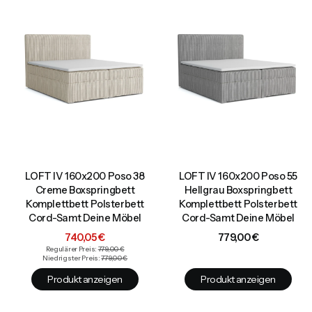
LOFT IV 160x200 Poso 38
LOFT IV 160x200 Poso 55
Creme Boxspringbett
Hellgrau Boxspringbett
Komplettbett Polsterbett
Komplettbett Polsterbett
Cord-Samt Deine Möbel
Cord-Samt Deine Möbel
Aktionspreis
Preis
740,05 €
779,00 €
Regulärer Preis:
779,00 €
Niedrigster Preis:
779,00 €
Produkt anzeigen
Produkt anzeigen