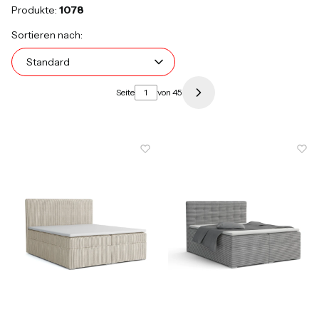
Produkte:
1078
Produktliste
Standard
Sortieren nach:
Standard
Seite
von 45
Nächste Produkte