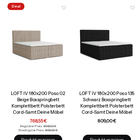
Deal
LOFT IV 180x200 Poso 02
LOFT IV 180x200 Poso 135
Beige Boxspringbett
Schwarz Boxspringbett
Komplettbett Polsterbett
Komplettbett Polsterbett
Cord-Samt Deine Möbel
Cord-Samt Deine Möbel
Aktionspreis
Preis
768,55 €
809,00 €
Regulärer Preis:
809,00 €
Niedrigster Preis:
809,00 €
Produkt anzeigen
Produkt anzeigen