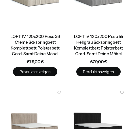
LOFT IV 120x200 Poso 38
LOFT IV 120x200 Poso 55
Creme Boxspringbett
Hellgrau Boxspringbett
Komplettbett Polsterbett
Komplettbett Polsterbett
Cord-Samt Deine Möbel
Cord-Samt Deine Möbel
Preis
Preis
679,00 €
679,00 €
Produkt anzeigen
Produkt anzeigen