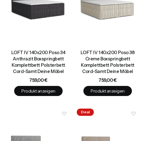
LOFT IV 140x200 Poso 34
LOFT IV 140x200 Poso 38
Anthrazit Boxspringbett
Creme Boxspringbett
Komplettbett Polsterbett
Komplettbett Polsterbett
Cord-Samt Deine Möbel
Cord-Samt Deine Möbel
Preis
Preis
759,00 €
759,00 €
Produkt anzeigen
Produkt anzeigen
Deal