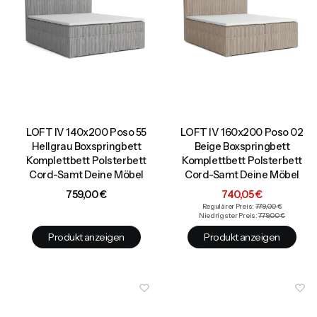
LOFT IV 140x200 Poso 55
LOFT IV 160x200 Poso 02
Hellgrau Boxspringbett
Beige Boxspringbett
Komplettbett Polsterbett
Komplettbett Polsterbett
Cord-Samt Deine Möbel
Cord-Samt Deine Möbel
Preis
Aktionspreis
759,00 €
740,05 €
Regulärer Preis:
779,00 €
Niedrigster Preis:
779,00 €
Produkt anzeigen
Produkt anzeigen