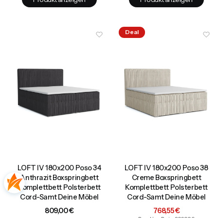
Deal
LOFT IV 180x200 Poso 34
LOFT IV 180x200 Poso 38
Anthrazit Boxspringbett
Creme Boxspringbett
Komplettbett Polsterbett
Komplettbett Polsterbett
Cord-Samt Deine Möbel
Cord-Samt Deine Möbel
Preis
Aktionspreis
809,00 €
768,55 €