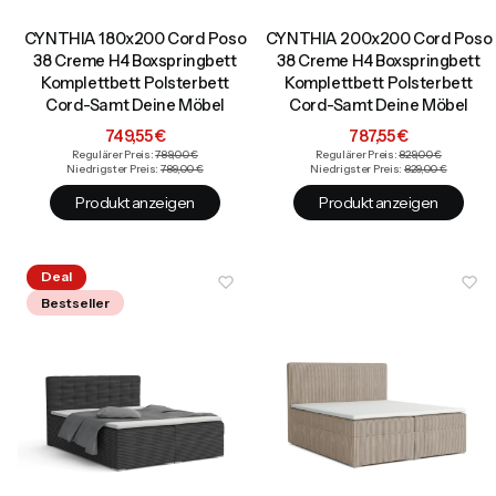
CYNTHIA 180x200 Cord Poso
CYNTHIA 200x200 Cord Poso
38 Creme H4 Boxspringbett
38 Creme H4 Boxspringbett
Komplettbett Polsterbett
Komplettbett Polsterbett
Cord-Samt Deine Möbel
Cord-Samt Deine Möbel
Aktionspreis
Aktionspreis
749,55 €
787,55 €
Regulärer Preis:
789,00 €
Regulärer Preis:
829,00 €
Niedrigster Preis:
789,00 €
Niedrigster Preis:
829,00 €
Produkt anzeigen
Produkt anzeigen
Deal
Bestseller