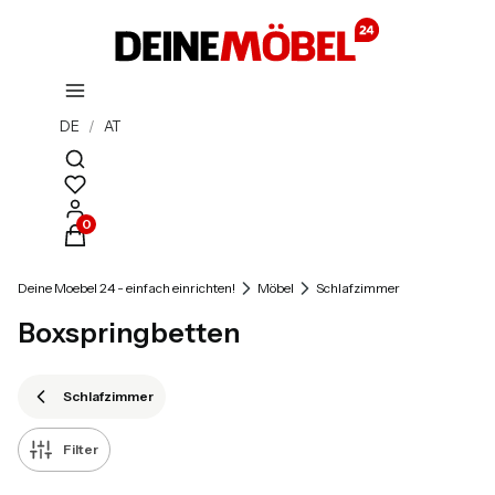
DE
/
AT
Suchmaschine öffnen
Produkte im Warenkorb: 0. Details anzeigen
Deine Moebel 24 - einfach einrichten!
Möbel
Schlafzimmer
Boxspringbetten
Schlafzimmer
Filter