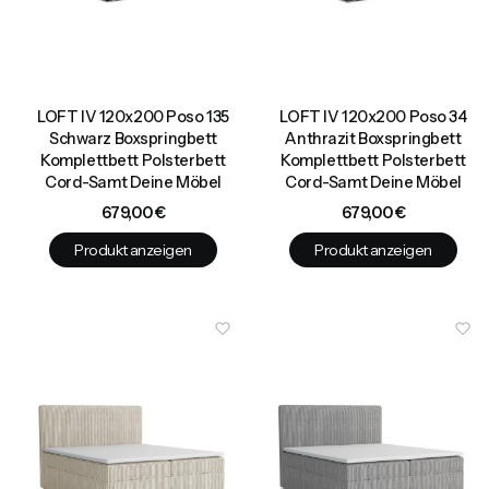
LOFT IV 120x200 Poso 135
LOFT IV 120x200 Poso 34
Schwarz Boxspringbett
Anthrazit Boxspringbett
Komplettbett Polsterbett
Komplettbett Polsterbett
Cord-Samt Deine Möbel
Cord-Samt Deine Möbel
Preis
Preis
679,00 €
679,00 €
Produkt anzeigen
Produkt anzeigen