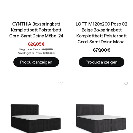
CYNTHIA Boxspringbett
LOFT IV 120x200 Poso 02
Komplettbett Polsterbett
Beige Boxspringbett
Cord-Samt Deine Möbel 24
Komplettbett Polsterbett
Cord-Samt Deine Möbel
Aktionspreis
626,05 €
Preis
Regulärer Preis:
659,00 €
679,00 €
Niedrigster Preis:
659,00 €
Produkt anzeigen
Produkt anzeigen