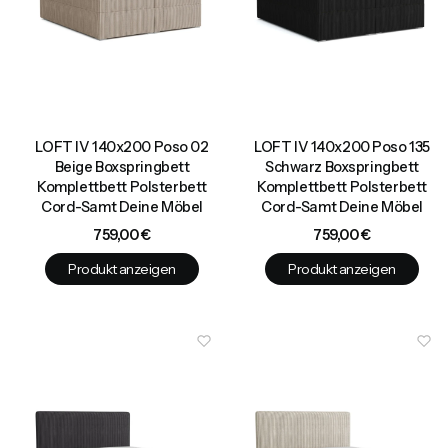
LOFT IV 140x200 Poso 02
LOFT IV 140x200 Poso 135
Beige Boxspringbett
Schwarz Boxspringbett
Komplettbett Polsterbett
Komplettbett Polsterbett
Cord-Samt Deine Möbel
Cord-Samt Deine Möbel
Preis
Preis
759,00 €
759,00 €
Produkt anzeigen
Produkt anzeigen