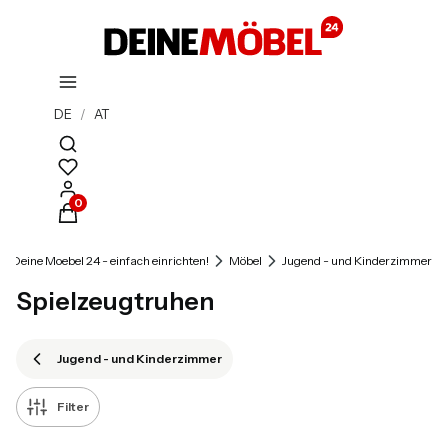
DE
/
AT
Suchmaschine öffnen
Produkte im Warenkorb: 0. Details anzeigen
Deine Moebel 24 - einfach einrichten!
Möbel
Jugend - und Kinderzimmer
Spielzeugtruhen
Jugend - und Kinderzimmer
Filter