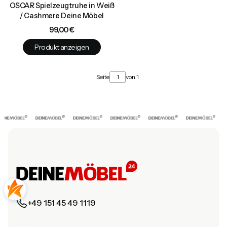
OSCAR Spielzeugtruhe in Weiß
/ Cashmere Deine Möbel
Preis
99,00 €
Produkt anzeigen
Seite
von 1
+49 151 45 49 1119