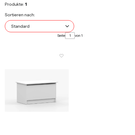
Produkte:
1
Produktliste
Standard
Sortieren nach:
Standard
Seite
von 1