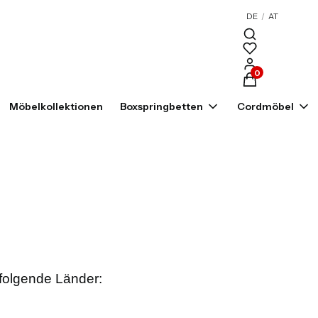
DE
/
AT
Produkte im War
Möbelkollektionen
Boxspringbetten
Cordmöbel
 folgende Länder: