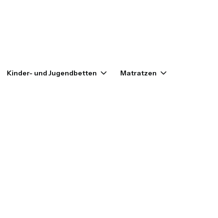
enkorb: 0. Details anzeigen
Kinder- und Jugendbetten
Matratzen
Outlet