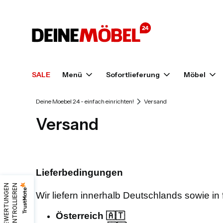
SALE
Menü
Sofortlieferung
Möbel
Deine Moebel 24 - einfach einrichten!
Versand
Versand
Lieferbedingungen
B
E
W
E
R
T
U
N
G
E
N
K
O
N
T
R
O
L
L
I
E
R
E
N
Wir liefern innerhalb Deutschlands sowie in
Österreich 🇦🇹