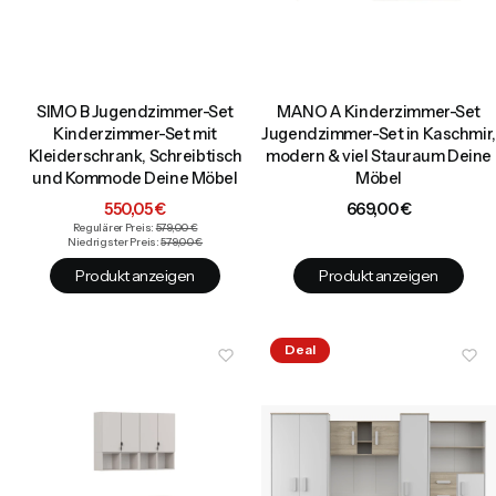
SIMO B Jugendzimmer-Set
MANO A Kinderzimmer-Set
Kinderzimmer-Set mit
Jugendzimmer-Set in Kaschmir,
Kleiderschrank, Schreibtisch
modern & viel Stauraum Deine
und Kommode Deine Möbel
Möbel
Aktionspreis
Preis
550,05 €
669,00 €
Regulärer Preis:
579,00 €
Niedrigster Preis:
579,00 €
Produkt anzeigen
Produkt anzeigen
Deal