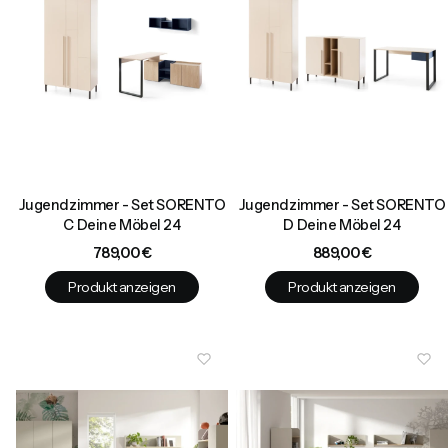
Jugendzimmer - Set SORENTO
Jugendzimmer - Set SORENTO
C Deine Möbel 24
D Deine Möbel 24
Preis
Preis
789,00 €
889,00 €
Produkt anzeigen
Produkt anzeigen