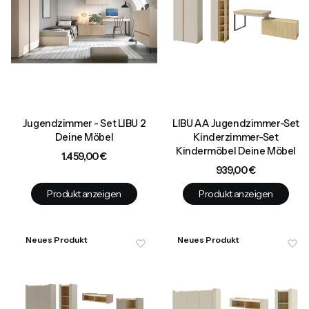
Jugendzimmer - Set LIBU 2
LIBU AA Jugendzimmer-Set
Deine Möbel
Kinderzimmer-Set
Kindermöbel Deine Möbel
Preis
1.459,00 €
Preis
939,00 €
Produkt anzeigen
Produkt anzeigen
Neues Produkt
Neues Produkt