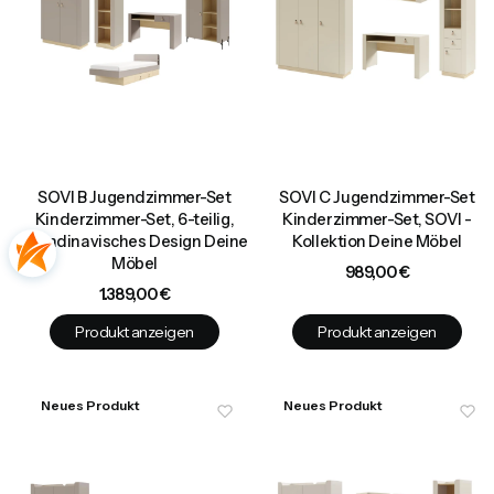
SOVI B Jugendzimmer-Set
SOVI C Jugendzimmer-Set
Kinderzimmer-Set, 6-teilig,
Kinderzimmer-Set, SOVI -
skandinavisches Design Deine
Kollektion Deine Möbel
Möbel
Preis
989,00 €
Preis
1.389,00 €
Produkt anzeigen
Produkt anzeigen
Neues Produkt
Neues Produkt