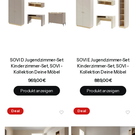
SOVI D Jugendzimmer-Set
SOVI E Jugendzimmer-Set
Kinderzimmer-Set, SOVI -
Kinderzimmer-Set, SOVI -
Kollektion Deine Möbel
Kollektion Deine Möbel
Preis
Preis
969,00 €
889,00 €
Produkt anzeigen
Produkt anzeigen
Deal
Deal