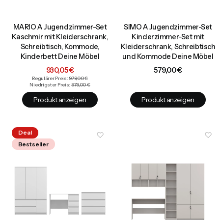
MARIO A Jugendzimmer-Set
SIMO A Jugendzimmer-Set
Kaschmir mit Kleiderschrank,
Kinderzimmer-Set mit
Schreibtisch, Kommode,
Kleiderschrank, Schreibtisch
Kinderbett Deine Möbel
und Kommode Deine Möbel
Aktionspreis
Preis
930,05 €
579,00 €
Regulärer Preis:
979,00 €
Niedrigster Preis:
979,00 €
Produkt anzeigen
Produkt anzeigen
Deal
Bestseller