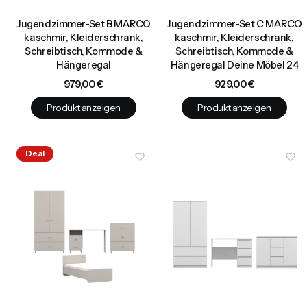
Jugendzimmer-Set B MARCO
Jugendzimmer-Set C MARCO
kaschmir, Kleiderschrank,
kaschmir, Kleiderschrank,
Schreibtisch, Kommode &
Schreibtisch, Kommode &
Hängeregal
Hängeregal Deine Möbel 24
Preis
Preis
979,00 €
929,00 €
Produkt anzeigen
Produkt anzeigen
Deal