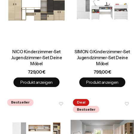
NICO Kinderzimmer-Set
SIMON G Kinderzimmer-Set
Jugendzimmer-Set Deine
Jugendzimmer-Set Deine
Möbel
Möbel
Preis
Preis
729,00 €
799,00 €
Produkt anzeigen
Produkt anzeigen
Bestseller
Deal
Bestseller