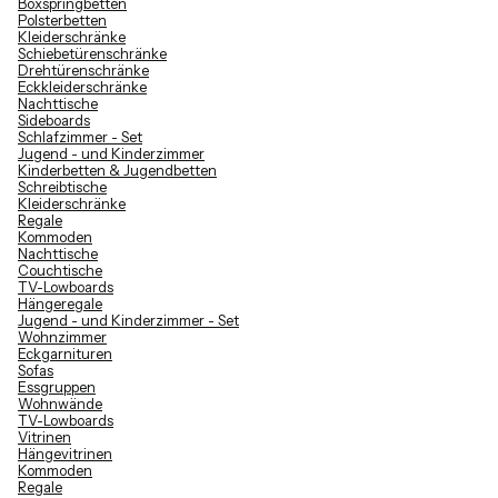
Boxspringbetten
Polsterbetten
Kleiderschränke
Schiebetürenschränke
Drehtürenschränke
Eckkleiderschränke
Nachttische
Sideboards
Schlafzimmer - Set
Jugend - und Kinderzimmer
Kinderbetten & Jugendbetten
Schreibtische
Kleiderschränke
Regale
Kommoden
Nachttische
Couchtische
TV-Lowboards
Hängeregale
Jugend - und Kinderzimmer - Set
Wohnzimmer
Eckgarnituren
Sofas
Essgruppen
Wohnwände
TV-Lowboards
Vitrinen
Hängevitrinen
Kommoden
Regale