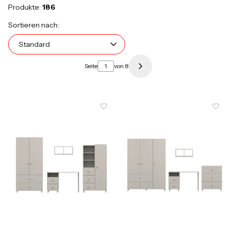
Produkte:
186
Produktliste
Standard
Sortieren nach:
Standard
Seite
von 8
Nächste Produkte