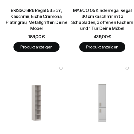
BRISSO BR6 Regal 58,5 cm,
MARCO 05 Kinderregal Regal
Kaschmir, Eiche Cremona,
80 cm kaschmir mit 3
Platingrau, Metallgriffen Deine
Schubladen, 3 offenen Fächern
Möbel
und 1 Tür Deine Möbel
Preis
Preis
189,00 €
439,00 €
Produkt anzeigen
Produkt anzeigen