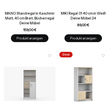
MANO Standregal in Kaschmir
MIKI Regal 01 40 cm in Weiß
Matt, 40 cm Breit, Bücherregal
Deine Möbel 24
Deine Möbel
Preis
89,00 €
Preis
159,00 €
Produkt anzeigen
Produkt anzeigen
Deal