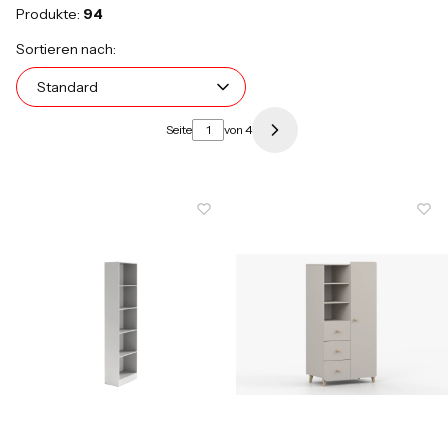
Produkte:
94
Produktliste
Standard
Sortieren nach:
Standard
Seite
von 4
Nächste Produkte