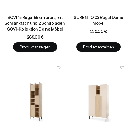
SOVI 15 Regal 55 cm breit, mit
SORENTO 03 Regal Deine
Schrankfach und 2 Schubladen,
Möbel
SOVI-Kollektion Deine Möbel
Preis
339,00 €
Preis
289,00 €
Produkt anzeigen
Produkt anzeigen