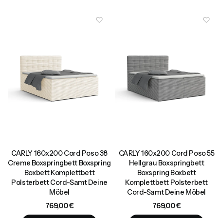
CARLY 160x200 Cord Poso 38
CARLY 160x200 Cord Poso 55
Creme Boxspringbett Boxspring
Hellgrau Boxspringbett
Boxbett Komplettbett
Boxspring Boxbett
Polsterbett Cord-Samt Deine
Komplettbett Polsterbett
Möbel
Cord-Samt Deine Möbel
Preis
Preis
769,00 €
769,00 €