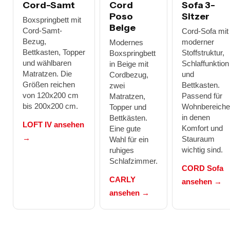
Cord-Samt
Cord
Sofa 3-
Poso
Sitzer
Boxspringbett mit
Beige
Cord-Samt-
Cord-Sofa mit
Bezug,
moderner
Modernes
Bettkasten, Topper
Stoffstruktur,
Boxspringbett
und wählbaren
Schlaffunktion
in Beige mit
Matratzen. Die
und
Cordbezug,
Größen reichen
Bettkasten.
zwei
von 120x200 cm
Passend für
Matratzen,
bis 200x200 cm.
Wohnbereiche
Topper und
in denen
Bettkästen.
LOFT IV ansehen
Komfort und
Eine gute
→
Stauraum
Wahl für ein
wichtig sind.
ruhiges
Schlafzimmer.
CORD Sofa
CARLY
ansehen →
ansehen →