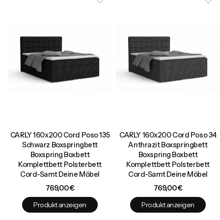
CARLY 160x200 Cord Poso 135
CARLY 160x200 Cord Poso 34
Schwarz Boxspringbett
Anthrazit Boxspringbett
Boxspring Boxbett
Boxspring Boxbett
Komplettbett Polsterbett
Komplettbett Polsterbett
Cord-Samt Deine Möbel
Cord-Samt Deine Möbel
Preis
Preis
769,00 €
769,00 €
Produkt anzeigen
Produkt anzeigen