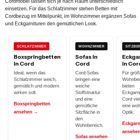
Cordmöbel lassen sich je nach Raum unterschiedlich
einsetzen. Für das Schlafzimmer stehen Betten mit
Cordbezug im Mittelpunkt, im Wohnzimmer ergänzen Sofas
und Eckgarnituren den gemütlichen Look.
SCHLAFZIMMER
WOHNZIMMER
SITZBE
Boxspringbetten
Sofas in
Eckga
in Cord
Cord
in Cor
Ideal, wenn das
Cord-Sofas
Für größ
Schlafzimmer weich,
bringen eine
Wohnber
gemütlich und modern
weiche
bieten
wirken soll.
Stoffstruktur
Eckgarni
und eine
Cord vie
Boxspringbetten
gemütliche
eine woh
ansehen →
Sitzfläche in
Optik.
den
Eckgarn
Wohnbereich.
ansehe
Sofas ansehen