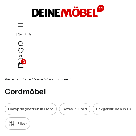
DE
/
AT
Suchmaschine öffnen
Produkte im Warenkorb: 0. Details anzeigen
Weiter zu:
Deine Moebel 24 - einfach einrichten!
Cordmöbel
Boxspringbetten in Cord
Sofas in Cord
Eckgarnituren in Cord
Filter