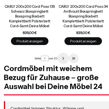
CARLY 200x200 Cord Poso 135
CARLY 200x200 Cord Poso 34
Schwarz Boxspringbett
Anthrazit Boxspringbett
Boxspring Boxbett
Boxspring Boxbett
Komplettbett Polsterbett
Komplettbett Polsterbett
Cord-Samt Deine Möbel
Cord-Samt Deine Möbel
Preis
Preis
839,00 €
839,00 €
Produkt anzeigen
Produkt anzeigen
Seite
von 20
Zur letzten Produkt
Cordmöbel mit weichem
Bezug für Zuhause – große
Auswahl bei Deine Möbel 24
Cordmöbel bringen Struktur, Wärme und