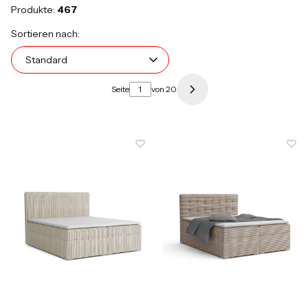
Produkte:
467
Produktliste
Standard
Sortieren nach:
Standard
Seite
von 20
Nächste Produkte