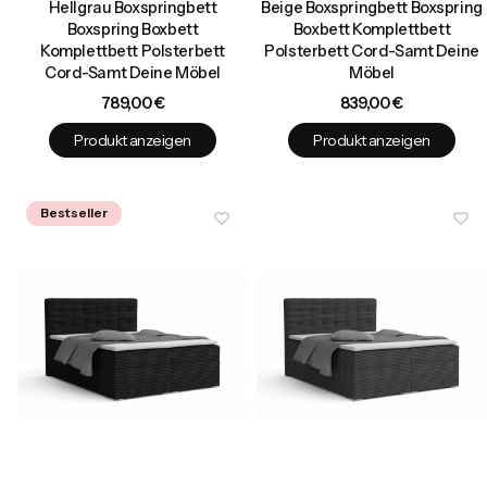
Hellgrau Boxspringbett
Beige Boxspringbett Boxspring
Boxspring Boxbett
Boxbett Komplettbett
Komplettbett Polsterbett
Polsterbett Cord-Samt Deine
Cord-Samt Deine Möbel
Möbel
Preis
Preis
789,00 €
839,00 €
Produkt anzeigen
Produkt anzeigen
Bestseller