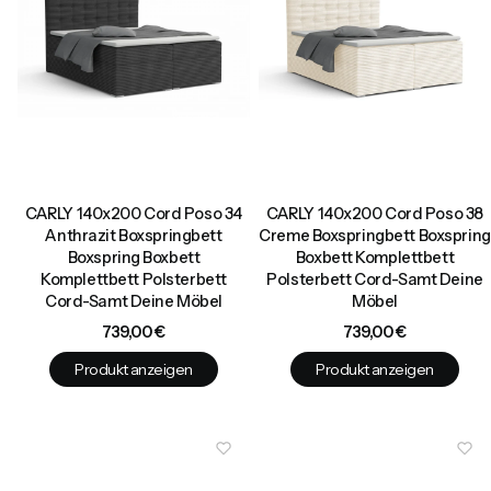
CARLY 140x200 Cord Poso 34
CARLY 140x200 Cord Poso 38
Anthrazit Boxspringbett
Creme Boxspringbett Boxspring
Boxspring Boxbett
Boxbett Komplettbett
Komplettbett Polsterbett
Polsterbett Cord-Samt Deine
Cord-Samt Deine Möbel
Möbel
Preis
Preis
739,00 €
739,00 €
Produkt anzeigen
Produkt anzeigen