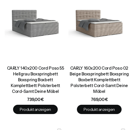
CARLY 140x200 Cord Poso 55
CARLY 160x200 Cord Poso 02
Hellgrau Boxspringbett
Beige Boxspringbett Boxspring
Boxspring Boxbett
Boxbett Komplettbett
Komplettbett Polsterbett
Polsterbett Cord-Samt Deine
Cord-Samt Deine Möbel
Möbel
Preis
Preis
739,00 €
769,00 €
Produkt anzeigen
Produkt anzeigen