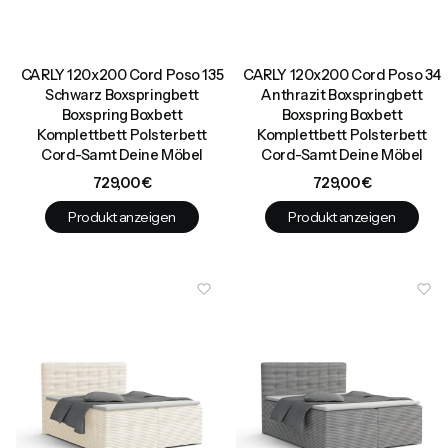
CARLY 120x200 Cord Poso 135
CARLY 120x200 Cord Poso 34
Schwarz Boxspringbett
Anthrazit Boxspringbett
Boxspring Boxbett
Boxspring Boxbett
Komplettbett Polsterbett
Komplettbett Polsterbett
Cord-Samt Deine Möbel
Cord-Samt Deine Möbel
Preis
Preis
729,00 €
729,00 €
Produkt anzeigen
Produkt anzeigen