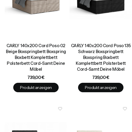
CARLY 140x200 Cord Poso 02
CARLY 140x200 Cord Poso 135
Beige Boxspringbett Boxspring
Schwarz Boxspringbett
Boxbett Komplettbett
Boxspring Boxbett
Polsterbett Cord-Samt Deine
Komplettbett Polsterbett
Möbel
Cord-Samt Deine Möbel
Preis
Preis
739,00 €
739,00 €
Produkt anzeigen
Produkt anzeigen