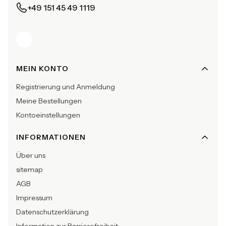
+49 151 45 49 1119
Fußzeilenmenü
MEIN KONTO
Registrierung und Anmeldung
Meine Bestellungen
Kontoeinstellungen
INFORMATIONEN
Über uns
sitemap
AGB
Impressum
Datenschutzerklärung
Information zur Barrierefreiheit