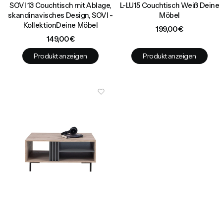
SOVI 13 Couchtisch mit Ablage,
L-LU15 Couchtisch Weiß Deine
skandinavisches Design, SOVI -
Möbel
KollektionDeine Möbel
Preis
199,00 €
Preis
149,00 €
Produkt anzeigen
Produkt anzeigen