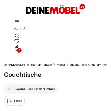
DE
/
AT
Suchmaschine öffnen
Produkte im Warenkorb: 0. Details anzeigen
Deine Moebel 24 - einfach einrichten!
Möbel
Jugend - und Kinderzimmer
Couchtische
Jugend - und Kinderzimmer
Filter