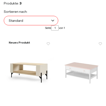
Produkte:
3
Produktliste
Standard
Sortieren nach:
Standard
Seite
von 1
Neues Produkt