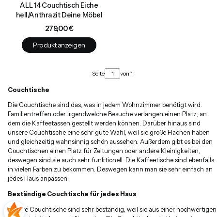
ALL 14 Couchtisch Eiche
hell/Anthrazit Deine Möbel
Preis
279,00 €
Produkt anzeigen
Seite
von 1
Couchtische
Die Couchtische sind das, was in jedem Wohnzimmer benötigt wird.
Familientreffen oder irgendwelche Besuche verlangen einen Platz, an
dem die Kaffeetassen gestellt werden können. Darüber hinaus sind
unsere Couchtische eine sehr gute Wahl, weil sie große Flächen haben
und gleichzeitig wahnsinnig schön aussehen. Außerdem gibt es bei den
Couchtischen einen Platz für Zeitungen oder andere Kleinigkeiten,
deswegen sind sie auch sehr funktionell. Die Kaffeetische sind ebenfalls
in vielen Farben zu bekommen. Deswegen kann man sie sehr einfach an
jedes Haus anpassen.
Beständige Couchtische für jedes Haus
Unsere Couchtische sind sehr beständig, weil sie aus einer hochwertigen