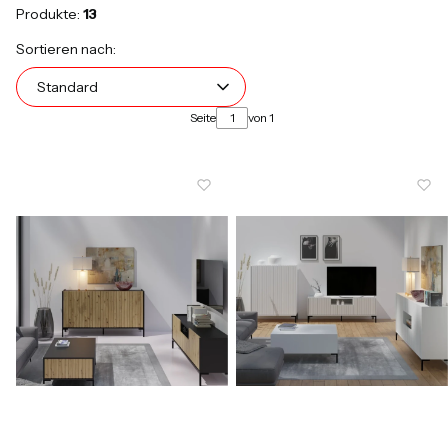
Produkte:
13
Produktliste
Standard
Sortieren nach:
Standard
Seite
von 1