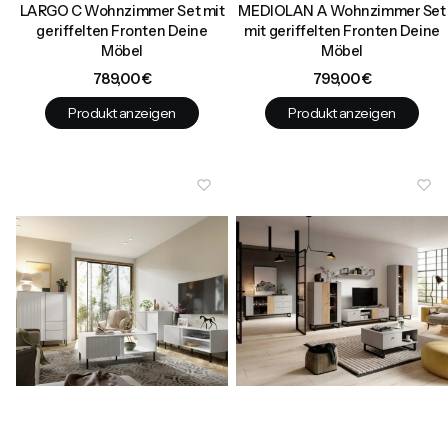
LARGO C Wohnzimmer Set mit
MEDIOLAN A Wohnzimmer Set
geriffelten Fronten Deine
mit geriffelten Fronten Deine
Möbel
Möbel
Preis
Preis
789,00 €
799,00 €
Produkt anzeigen
Produkt anzeigen