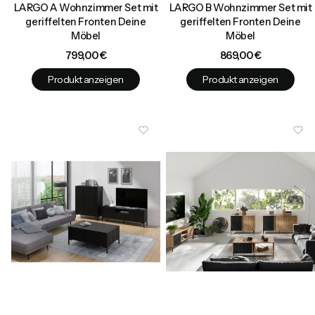
LARGO A Wohnzimmer Set mit
LARGO B Wohnzimmer Set mit
geriffelten Fronten Deine
geriffelten Fronten Deine
Möbel
Möbel
Preis
Preis
799,00 €
869,00 €
Produkt anzeigen
Produkt anzeigen