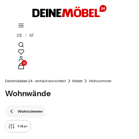
DE
/
AT
Suchmaschine öffnen
Produkte im Warenkorb: 0. Details anzeigen
Deine Moebel 24 - einfach einrichten!
Möbel
Wohnzimmer
Wohnwände
Wohnzimmer
Filter