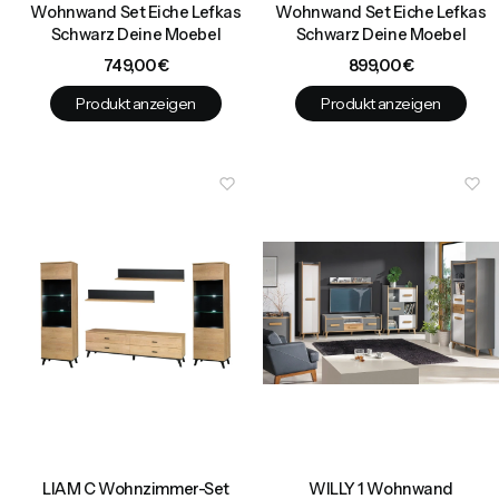
Wohnwand Set Eiche Lefkas
Wohnwand Set Eiche Lefkas
Schwarz Deine Moebel
Schwarz Deine Moebel
Preis
Preis
749,00 €
899,00 €
Produkt anzeigen
Produkt anzeigen
LIAM C Wohnzimmer-Set
WILLY 1 Wohnwand