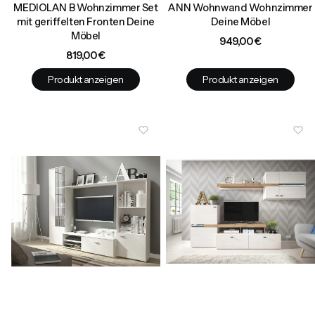
MEDIOLAN B Wohnzimmer Set
ANN Wohnwand Wohnzimmer
mit geriffelten Fronten Deine
Deine Möbel
Möbel
Preis
949,00 €
Preis
819,00 €
Produkt anzeigen
Produkt anzeigen