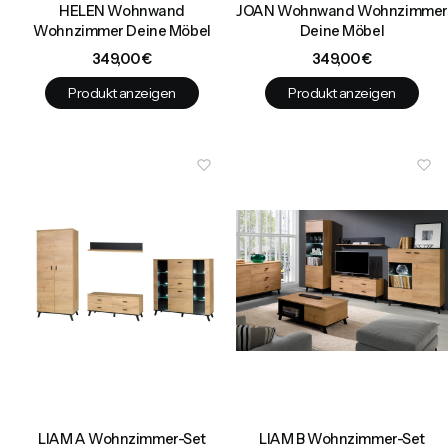
HELEN Wohnwand
JOAN Wohnwand Wohnzimmer
Wohnzimmer Deine Möbel
Deine Möbel
Preis
Preis
349,00 €
349,00 €
Produkt anzeigen
Produkt anzeigen
LIAM A Wohnzimmer-Set
LIAM B Wohnzimmer-Set