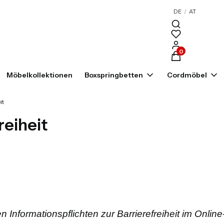
DE
/
AT
Produkte im War
Möbelkollektionen
Boxspringbetten
Cordmöbel
it
reiheit
Informationspflichten zur Barrierefreiheit im Onlin