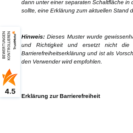
dann unter einer separaten Schaltfläche in 
sollte, eine Erklärung zum aktuellen Stand de
B
E
W
E
R
T
U
N
G
E
N
K
O
N
T
R
O
L
L
I
E
R
E
N
Hinweis:
Dieses Muster wurde gewissenhaft
und Richtigkeit und ersetzt nicht die
Barrierefreiheitserklärung und ist als Vo
den Verwender wird empfohlen.
4.5
Erklärung zur Barrierefreiheit