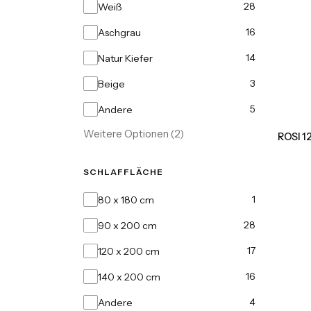
Farbe
28
Weiß
16
Aschgrau
14
Natur Kiefer
3
Beige
5
Andere
Weitere Optionen (2)
ROSI 1
SCHLAFFLÄCHE
Schlaffläche
1
80 x 180 cm
28
90 x 200 cm
17
120 x 200 cm
16
140 x 200 cm
4
Andere