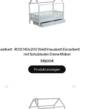
zelbett
ROSI 140x200 Weiß Hausbett Einzelbett
mit Schubladen Deine Möbel
Preis
519,00 €
Produkt anzeigen