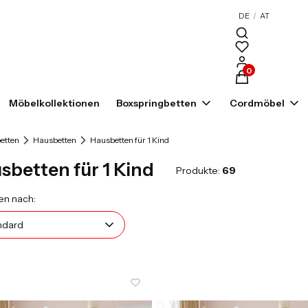
DE
/
AT
Produkte im War
Möbelkollektionen
Boxspringbetten
Cordmöbel
etten
Hausbetten
Hausbetten für 1 Kind
sbetten für 1 Kind
Produkte:
69
uktliste
Standard
en nach:
ndard