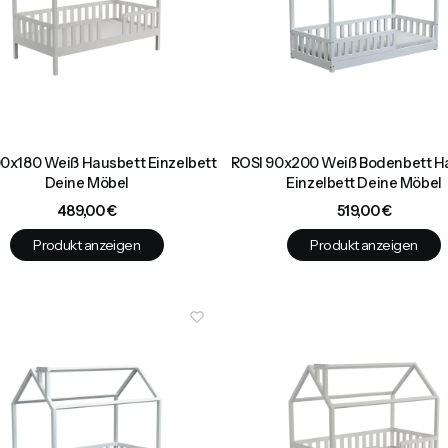
90x180 Weiß Hausbett Einzelbett
ROSI 90x200 Weiß Bodenbett H
Deine Möbel
Einzelbett Deine Möbel
Preis
Preis
489,00 €
519,00 €
Produkt anzeigen
Produkt anzeigen