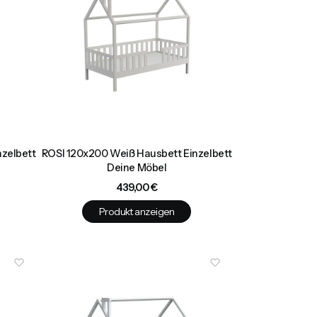
zelbett
ROSI 120x200 Weiß Hausbett Einzelbett
Deine Möbel
Preis
439,00 €
Produkt anzeigen