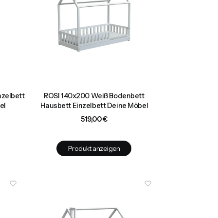
zelbett
ROSI 140x200 Weiß Bodenbett
el
Hausbett Einzelbett Deine Möbel
Preis
519,00 €
Produkt anzeigen