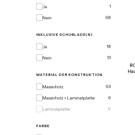
inklusive Bettkasten
1
Ja
68
Nein
INKLUSIVE SCHUBLADE(N)
inklusive Schublade(n)
18
Ja
51
Nein
RO
Hau
MATERIAL DER KONSTRUKTION
Material der Konstruktion
63
Massivholz
6
Massivholz + Laminatplatte
0
Laminatplatte
FARBE