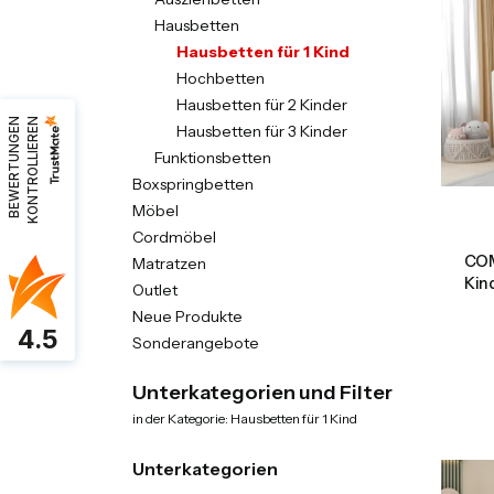
Hausbetten
Hausbetten für 1 Kind
Hochbetten
Hausbetten für 2 Kinder
B
E
W
E
R
T
U
N
G
E
N
K
O
N
T
R
O
L
L
I
E
R
E
N
Hausbetten für 3 Kinder
Funktionsbetten
Boxspringbetten
Möbel
Cordmöbel
COM
Matratzen
Kin
Outlet
Neue Produkte
4.5
Sonderangebote
Ende des Menüs
Unterkategorien und Filter
in der Kategorie: Hausbetten für 1 Kind
Unterkategorien