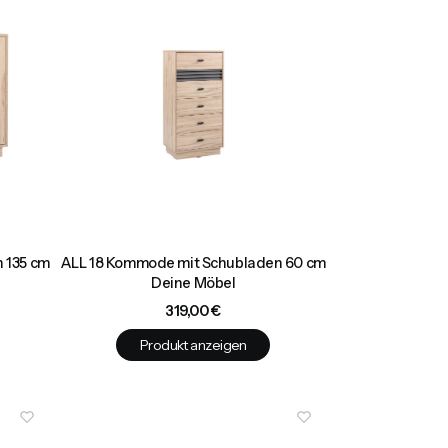
 135 cm
ALL 18 Kommode mit Schubladen 60 cm
Deine Möbel
Preis
319,00 €
Produkt anzeigen