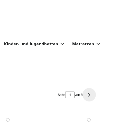
enkorb: 0. Details anzeigen
Kinder- und Jugendbetten
Matratzen
Outlet
Seite
von 3
Nächste Produkte