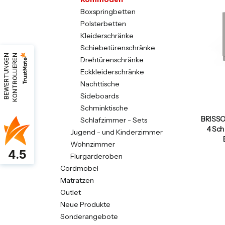
Boxspringbetten
Polsterbetten
Kleiderschränke
Schiebetürenschränke
B
E
W
E
R
T
U
N
G
E
N
K
O
N
T
R
O
L
L
I
E
R
E
N
Drehtürenschränke
Eckkleiderschränke
Nachttische
Sideboards
Schminktische
BRISSO
Schlafzimmer - Sets
4 Sch
Jugend - und Kinderzimmer
Wohnzimmer
4.5
Flurgarderoben
Cordmöbel
Matratzen
Outlet
Neue Produkte
Sonderangebote