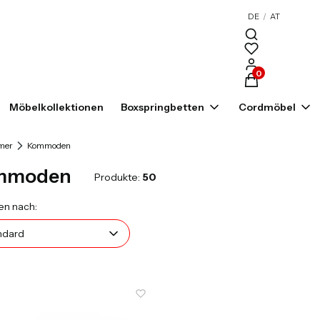
DE
/
AT
Produkte im War
Möbelkollektionen
Boxspringbetten
Cordmöbel
mer
Kommoden
mmoden
Produkte:
50
uktliste
Standard
en nach:
ndard