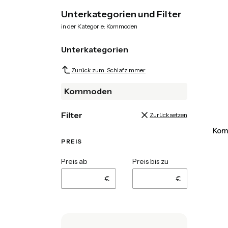
Ende des Menüs
Unterkategorien und Filter
in der Kategorie: Kommoden
Unterkategorien
Zurück zum: Schlafzimmer
Kommoden
Filter
Zurücksetzen
Kom
PREIS
Preis ab
Preis bis zu
€
€