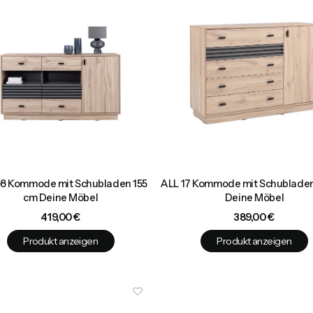
8 Kommode mit Schubladen 155
ALL 17 Kommode mit Schubladen
cm Deine Möbel
Deine Möbel
Preis
Preis
419,00 €
389,00 €
Produkt anzeigen
Produkt anzeigen