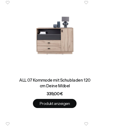
ALL 07 Kommode mit Schubladen 120
cm Deine Möbel
Preis
339,00 €
Produkt anzeigen