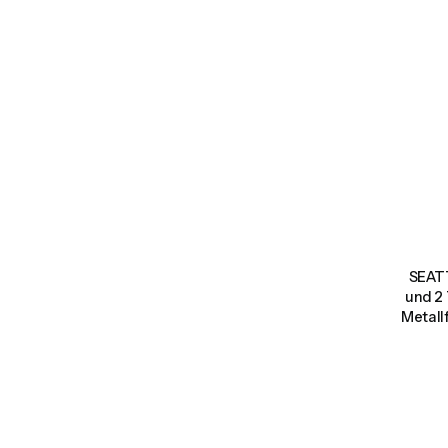
SEATT
und 2 
Metall