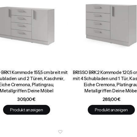
 BRK1 Kommode 155,5 cm breit mit
BRISSO BRK2 Kommode 120,5 cm
ubladen und 2 Türen, Kaschmir,
mit 4 Schubladen und 1 Tür, Ka
Eiche Cremona, Platingrau,
Eiche Cremona, Platingrau
Metallgriffen Deine Möbel
Metallgriffen Deine Möbe
Preis
Preis
309,00 €
289,00 €
Produkt anzeigen
Produkt anzeigen