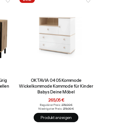
ürig
OKTAVIA 04 05 Kommode
ellen
Wickelkommode Kommode für Kinder
Babys Deine Möbel
Aktionspreis
265,05 €
Regulärer Preis:
279,00 €
Niedrigster Preis:
279,00 €
Produkt anzeigen