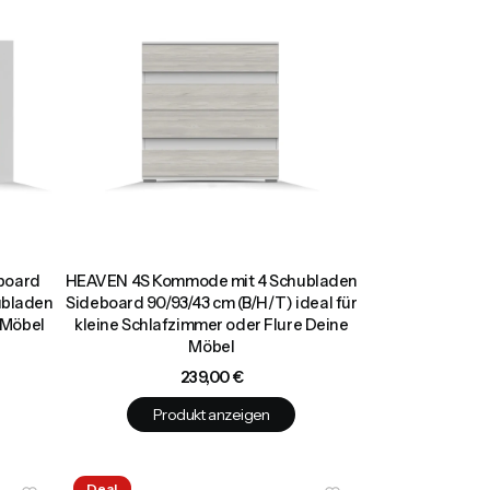
board
HEAVEN 4S Kommode mit 4 Schubladen
ubladen
Sideboard 90/93/43 cm (B/H/T) ideal für
 Möbel
kleine Schlafzimmer oder Flure Deine
Möbel
Preis
239,00 €
Produkt anzeigen
Deal