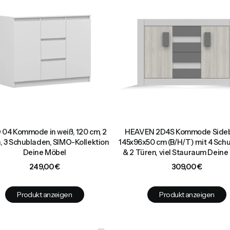
 04 Kommode in weiß, 120 cm, 2
HEAVEN 2D4S Kommode Side
, 3 Schubladen, SIMO-Kollektion
145x96x50 cm (B/H/T) mit 4 Sch
Deine Möbel
& 2 Türen, viel Stauraum Deine
Preis
Preis
249,00 €
309,00 €
Produkt anzeigen
Produkt anzeigen