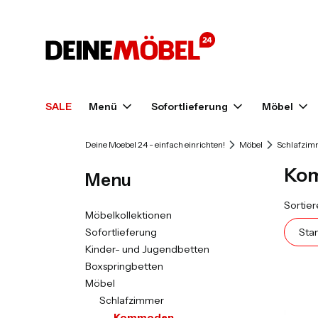
SALE
Menü
Sofortlieferung
Möbel
Deine Moebel 24 - einfach einrichten!
Möbel
Schlafzim
Ko
Menu
Prod
Sortier
Möbelkollektionen
Sofortlieferung
Sta
Kinder- und Jugendbetten
Boxspringbetten
Möbel
Schlafzimmer
Kommoden