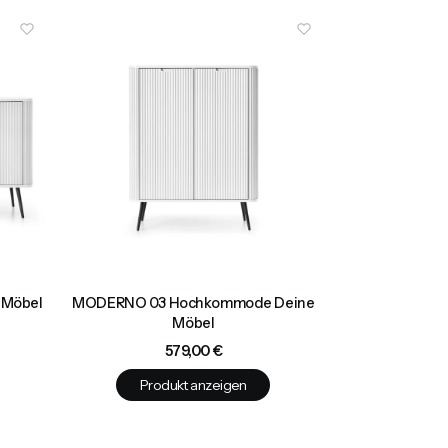
 Möbel
MODERNO 03 Hochkommode Deine
Möbel
Preis
579,00 €
Produkt anzeigen