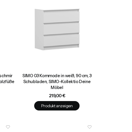
schmir
SIMO 03 Kommode in weiß, 90 cm, 3
Holzfüße
Schubladen, SIMO-Kollektio Deine
Möbel
Preis
219,00 €
Produkt anzeigen