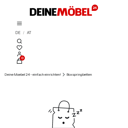
DE
/
AT
Suchmaschine öffnen
Produkte im Warenkorb: 0. Details anzeigen
Deine Moebel 24 - einfach einrichten!
Boxspringbetten