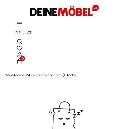
DE
/
AT
Suchmaschine öffnen
Produkte im Warenkorb: 0. Details anzeigen
Deine Moebel 24 - einfach einrichten!
Möbel