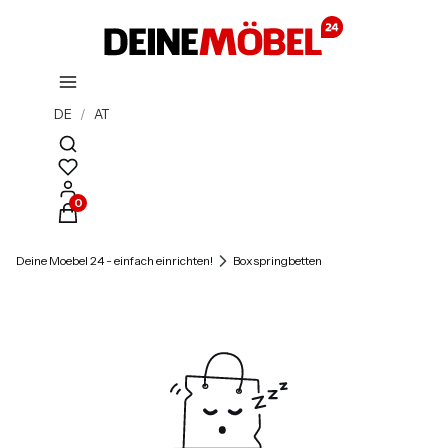
DE
/
AT
Suchmaschine öffnen
Produkte im Warenkorb: 0. Details anzeigen
Deine Moebel 24 - einfach einrichten!
Boxspringbetten