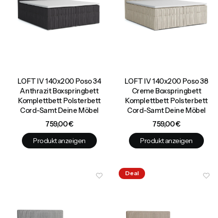
LOFT IV 140x200 Poso 34
LOFT IV 140x200 Poso 38
Anthrazit Boxspringbett
Creme Boxspringbett
Komplettbett Polsterbett
Komplettbett Polsterbett
Cord-Samt Deine Möbel
Cord-Samt Deine Möbel
Preis
Preis
759,00 €
759,00 €
Produkt anzeigen
Produkt anzeigen
Deal