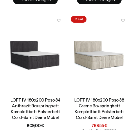
Deal
LOFT IV 180x200 Poso 34
LOFT IV 180x200 Poso 38
Anthrazit Boxspringbett
Creme Boxspringbett
Komplettbett Polsterbett
Komplettbett Polsterbett
Cord-Samt Deine Möbel
Cord-Samt Deine Möbel
Preis
Aktionspreis
809,00 €
768,55 €