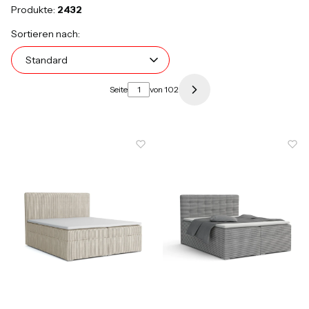
Produkte:
2432
Produktliste
Standard
Sortieren nach:
Standard
Seite
von 102
Nächste Produkte