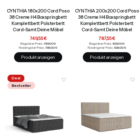
CYNTHIA 180x200 Cord Poso
CYNTHIA 200x200 Cord Poso
38 Creme H4 Boxspringbett
38 Creme H4 Boxspringbett
Komplettbett Polsterbett
Komplettbett Polsterbett
Cord-Samt Deine Möbel
Cord-Samt Deine Möbel
Aktionspreis
Aktionspreis
749,55 €
787,55 €
Regulärer Preis:
789,00 €
Regulärer Preis:
829,00 €
Niedrigster Preis:
789,00 €
Niedrigster Preis:
829,00 €
Produkt anzeigen
Produkt anzeigen
Deal
Bestseller