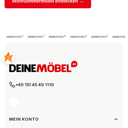
Wohnzimmermöbel entdecken →
+49 151 45 49 1119
Fußzeilenmenü
MEIN KONTO