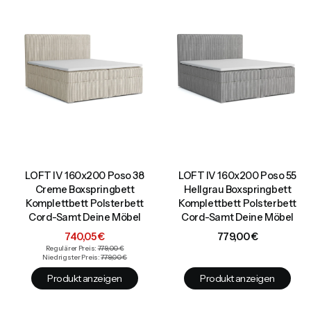
LOFT IV 160x200 Poso 38
LOFT IV 160x200 Poso 55
Creme Boxspringbett
Hellgrau Boxspringbett
Komplettbett Polsterbett
Komplettbett Polsterbett
Cord-Samt Deine Möbel
Cord-Samt Deine Möbel
Aktionspreis
Preis
740,05 €
779,00 €
Regulärer Preis:
779,00 €
Niedrigster Preis:
779,00 €
Produkt anzeigen
Produkt anzeigen