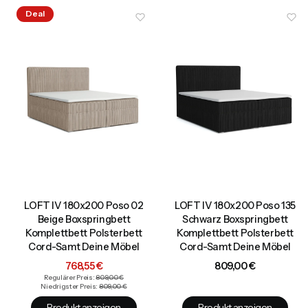
Deal
LOFT IV 180x200 Poso 02
LOFT IV 180x200 Poso 135
Beige Boxspringbett
Schwarz Boxspringbett
Komplettbett Polsterbett
Komplettbett Polsterbett
Cord-Samt Deine Möbel
Cord-Samt Deine Möbel
Aktionspreis
Preis
768,55 €
809,00 €
Regulärer Preis:
809,00 €
Niedrigster Preis:
809,00 €
Produkt anzeigen
Produkt anzeigen