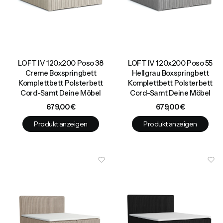
LOFT IV 120x200 Poso 38
LOFT IV 120x200 Poso 55
Creme Boxspringbett
Hellgrau Boxspringbett
Komplettbett Polsterbett
Komplettbett Polsterbett
Cord-Samt Deine Möbel
Cord-Samt Deine Möbel
Preis
Preis
679,00 €
679,00 €
Produkt anzeigen
Produkt anzeigen