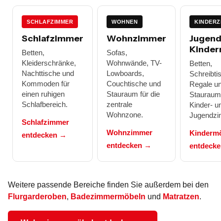
SCHLAFZIMMER
WOHNEN
KINDERZ
Schlafzimmer
Wohnzimmer
Jugend
Kinder
Betten,
Sofas,
Kleiderschränke,
Wohnwände, TV-
Betten,
Nachttische und
Lowboards,
Schreibti
Kommoden für
Couchtische und
Regale u
einen ruhigen
Stauraum für die
Stauraum 
Schlafbereich.
zentrale
Kinder- u
Wohnzone.
Jugendzi
Schlafzimmer
Wohnzimmer
Kinderm
entdecken →
entdecken →
entdeck
Weitere passende Bereiche finden Sie außerdem bei den
Flurgarderoben
,
Badezimmermöbeln
und
Matratzen
.