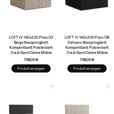
LOFT IV 140x200 Poso 02
LOFT IV 140x200 Poso 135
Beige Boxspringbett
Schwarz Boxspringbett
Komplettbett Polsterbett
Komplettbett Polsterbett
Cord-Samt Deine Möbel
Cord-Samt Deine Möbel
Preis
Preis
759,00 €
759,00 €
Produkt anzeigen
Produkt anzeigen