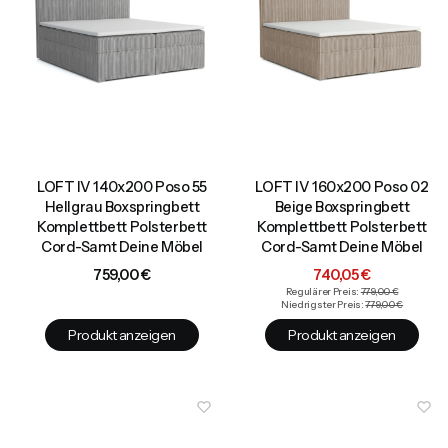
LOFT IV 140x200 Poso 55
LOFT IV 160x200 Poso 02
Hellgrau Boxspringbett
Beige Boxspringbett
Komplettbett Polsterbett
Komplettbett Polsterbett
Cord-Samt Deine Möbel
Cord-Samt Deine Möbel
Preis
Aktionspreis
759,00 €
740,05 €
Regulärer Preis:
779,00 €
Niedrigster Preis:
779,00 €
Produkt anzeigen
Produkt anzeigen