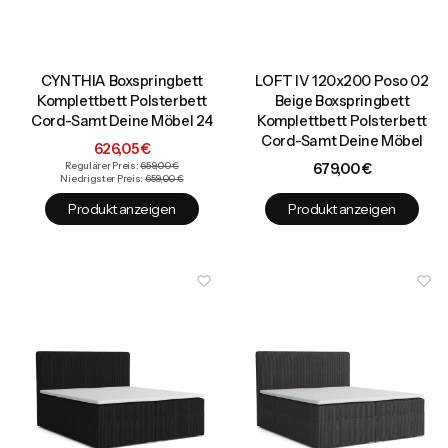
CYNTHIA Boxspringbett
LOFT IV 120x200 Poso 02
Komplettbett Polsterbett
Beige Boxspringbett
Cord-Samt Deine Möbel 24
Komplettbett Polsterbett
Cord-Samt Deine Möbel
Aktionspreis
626,05 €
Preis
Regulärer Preis:
659,00 €
679,00 €
Niedrigster Preis:
659,00 €
Produkt anzeigen
Produkt anzeigen