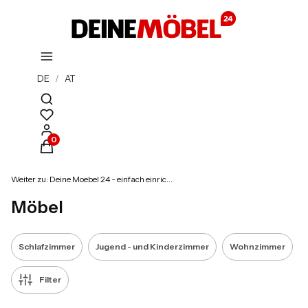
DE
/
AT
Suchmaschine öffnen
Produkte im Warenkorb: 0. Details anzeigen
Weiter zu:
Deine Moebel 24 - einfach einrichten!
Möbel
Schlafzimmer
Jugend - und Kinderzimmer
Wohnzimmer
Filter