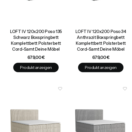
LOFT IV 120x200 Poso 135
LOFT IV 120x200 Poso 34
Schwarz Boxspringbett
Anthrazit Boxspringbett
Komplettbett Polsterbett
Komplettbett Polsterbett
Cord-Samt Deine Möbel
Cord-Samt Deine Möbel
Preis
Preis
679,00 €
679,00 €
Produkt anzeigen
Produkt anzeigen