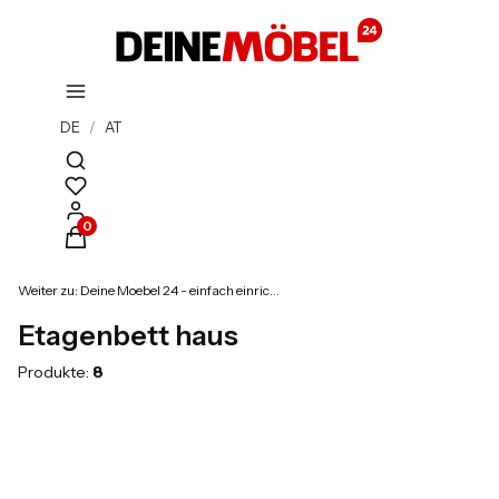
DE
/
AT
Suchmaschine öffnen
Produkte im Warenkorb: 0. Details anzeigen
Weiter zu:
Deine Moebel 24 - einfach einrichten!
Etagenbett haus
Produkte:
8