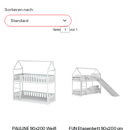
Produktliste
Standard
Sortieren nach:
Standard
Seite
von 1
PAULINE 90x200 Weiß
FUN Etagenbett 90x200 cm