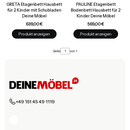
GRETA Etagenbett Hausbett
PAULINE Etagenbett
für 2 Kinder mit Schubladen
Bodenbett Hausbett für 2
Deine Möbel
Kinder Deine Möbel
Preis
Preis
639,00 €
569,00 €
Produkt anzeigen
Produkt anzeigen
Seite
von 1
+49 151 45 49 1119