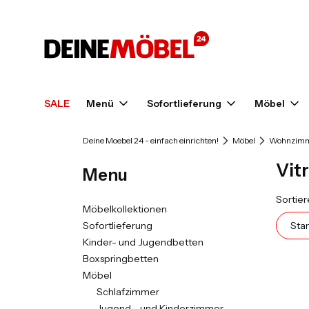
SALE
Menü
Sofortlieferung
Möbel
Deine Moebel 24 - einfach einrichten!
Möbel
Wohnzim
Vit
Menu
Prod
Sortier
Möbelkollektionen
Sofortlieferung
Sta
Kinder- und Jugendbetten
Boxspringbetten
Möbel
Schlafzimmer
Jugend - und Kinderzimmer