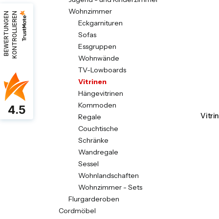
Wohnzimmer
B
E
W
E
R
T
U
N
G
E
N
K
O
N
T
R
O
L
L
I
E
R
E
N
Eckgarnituren
Sofas
Essgruppen
Wohnwände
TV-Lowboards
Vitrinen
Hängevitrinen
Kommoden
4.5
Vitri
Regale
Couchtische
Schränke
Wandregale
Sessel
Wohnlandschaften
Wohnzimmer - Sets
Flurgarderoben
Cordmöbel