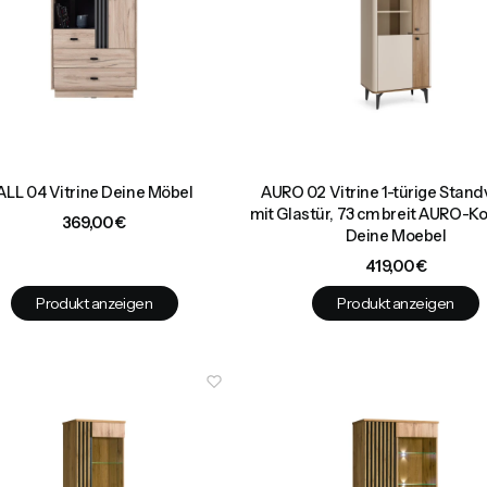
ALL 04 Vitrine Deine Möbel
AURO 02 Vitrine 1-türige Standv
mit Glastür, 73 cm breit AURO-Ko
Preis
369,00 €
Deine Moebel
Preis
419,00 €
Produkt anzeigen
Produkt anzeigen