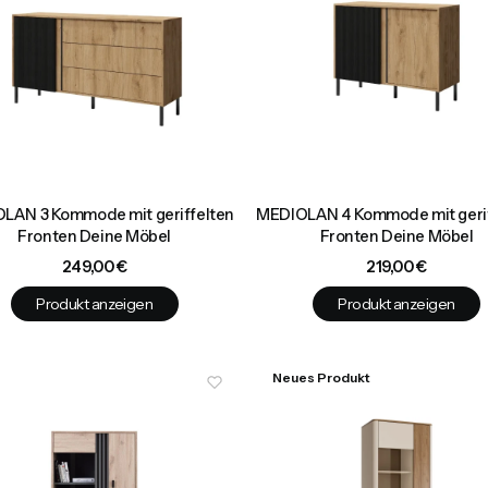
LAN 3 Kommode mit geriffelten
MEDIOLAN 4 Kommode mit gerif
Fronten Deine Möbel
Fronten Deine Möbel
Preis
Preis
249,00 €
219,00 €
Produkt anzeigen
Produkt anzeigen
Neues Produkt