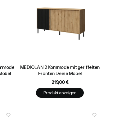
ommode
MEDIOLAN 2 Kommode mit geriffelten
 Möbel
Fronten Deine Möbel
Preis
219,00 €
Produkt anzeigen