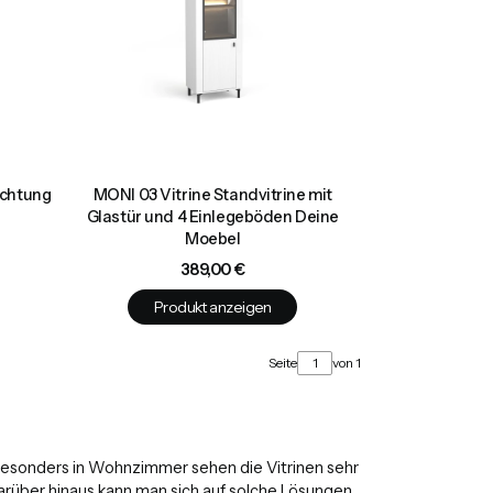
uchtung
MONI 03 Vitrine Standvitrine mit
Glastür und 4 Einlegeböden Deine
Moebel
Preis
389,00 €
Produkt anzeigen
Seite
von 1
Besonders in Wohnzimmer sehen die Vitrinen sehr
rüber hinaus kann man sich auf solche Lösungen