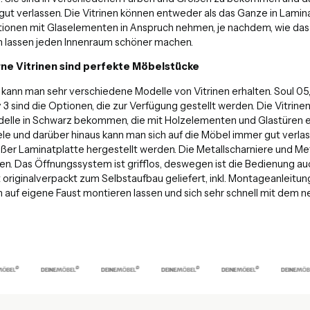
gut verlassen. Die Vitrinen können entweder als das Ganze in Lam
tionen mit Glaselementen in Anspruch nehmen, je nachdem, wie das
en lassen jeden Innenraum schöner machen.
e Vitrinen sind perfekte Möbelstücke
 kann man sehr verschiedene Modelle von Vitrinen erhalten. Soul 0
3 sind die Optionen, die zur Verfügung gestellt werden. Die Vitrin
delle in Schwarz bekommen, die mit Holzelementen und Glastüren er
ele und darüber hinaus kann man sich auf die Möbel immer gut verlass
ißer Laminatplatte hergestellt werden. Die Metallscharniere und Me
n. Das Öffnungssystem ist grifflos, deswegen ist die Bedienung au
 originalverpackt zum Selbstaufbau geliefert, inkl. Montageanleit
n auf eigene Faust montieren lassen und sich sehr schnell mit dem 