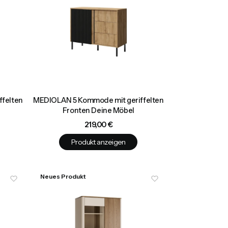
felten
MEDIOLAN 5 Kommode mit geriffelten
Fronten Deine Möbel
Preis
219,00 €
Produkt anzeigen
Neues Produkt