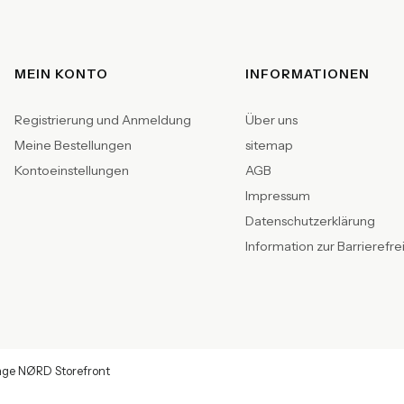
Fußzeilenmenü
MEIN KONTO
INFORMATIONEN
Registrierung und Anmeldung
Über uns
Meine Bestellungen
sitemap
Kontoeinstellungen
AGB
Impressum
Datenschutzerklärung
Information zur Barrierefre
age NØRD Storefront