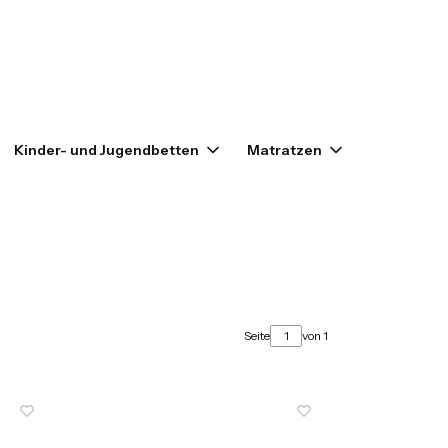
enkorb: 0. Details anzeigen
Kinder- und Jugendbetten
Matratzen
Outlet
Seite
von 1