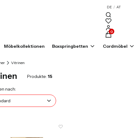
DE
/
AT
Produkte im War
Möbelkollektionen
Boxspringbetten
Cordmöbel
mer
Vitrinen
rinen
Produkte:
15
uktliste
Standard
en nach:
ndard