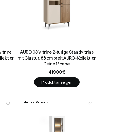
itrine
AURO 03 Vitrine 2-türige Standvitrine
llektion
mit Glastür, 88 cm breit AURO-Kollektion
Deine Moebel
Preis
419,00 €
Produkt anzeigen
Neues Produkt