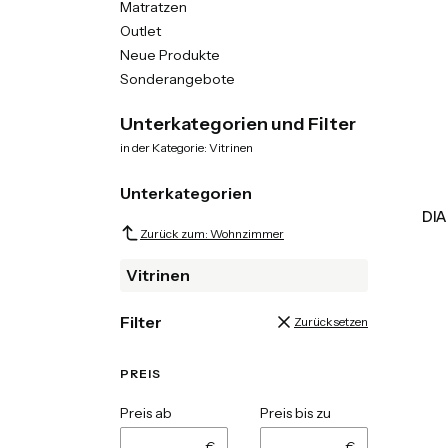
Matratzen
Outlet
Neue Produkte
Sonderangebote
Ende des Menüs
Unterkategorien und Filter
in der Kategorie: Vitrinen
Unterkategorien
DIA
Zurück zum: Wohnzimmer
Vitrinen
Filter
Zurücksetzen
PREIS
Preis ab
Preis bis zu
€
€