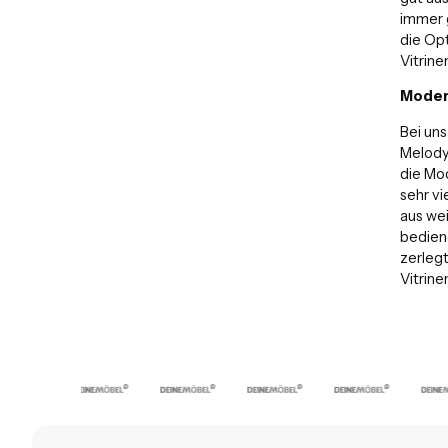
immer 
die Op
Vitrin
Modern
Bei uns
Melody 
die Mo
sehr vi
aus we
bediene
zerlegt
Vitrine