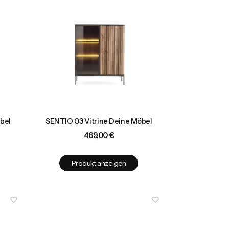
bel
SENTIO 03 Vitrine Deine Möbel
Preis
469,00 €
Produkt anzeigen