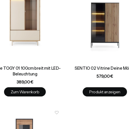
ne TOGY 01 100cm breit mit LED-
SENTIO 02 Vitrine Deine Mö
Beleuchtung
Preis
579,00 €
Preis
389,00 €
Zum Warenkorb
Produkt anzeigen