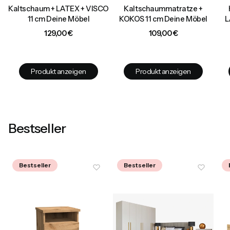
e
Kaltschaum + LATEX + VISCO
Kaltschaummatratze +
11 cm Deine Möbel
KOKOS 11 cm Deine Möbel
L
Preis
Preis
129,00 €
109,00 €
Produkt anzeigen
Produkt anzeigen
Bestseller
Bestseller
Bestseller