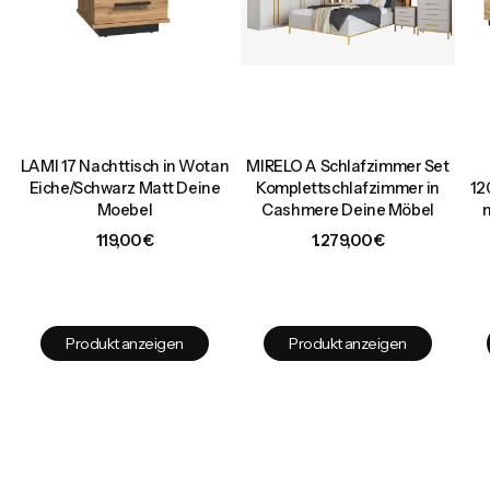
LAMI 17 Nachttisch in Wotan
MIRELO A Schlafzimmer Set
0
Eiche/Schwarz Matt Deine
Komplettschlafzimmer in
12
Moebel
Cashmere Deine Möbel
Preis
Preis
119,00 €
1.279,00 €
Produkt anzeigen
Produkt anzeigen