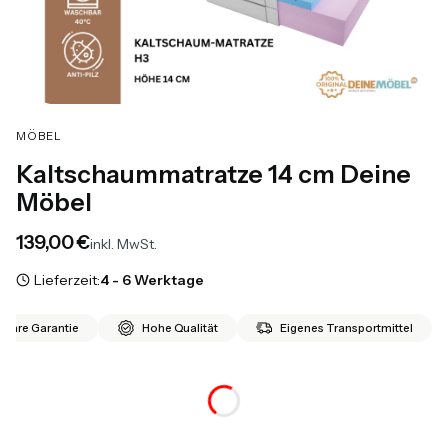
MÖBEL
Kaltschaummatratze 14 cm Deine
Möbel
Preis
139,00 €
inkl. MwSt.
Lieferzeit:
4 - 6 Werktage
 Jahre Garantie
Hohe Qualität
Eigenes Transportmittel
*
Größe
Auswählen