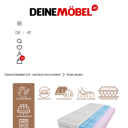
DE
/
AT
Suchmaschine öffnen
Produkte im Warenkorb: 0. Details anzeigen
Deine Moebel 24 - einfach einrichten!
Matratzen