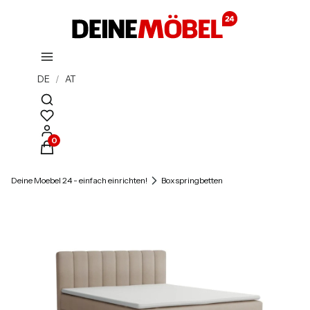
DE
/
AT
Suchmaschine öffnen
Produkte im Warenkorb: 0. Details anzeigen
Deine Moebel 24 - einfach einrichten!
Boxspringbetten