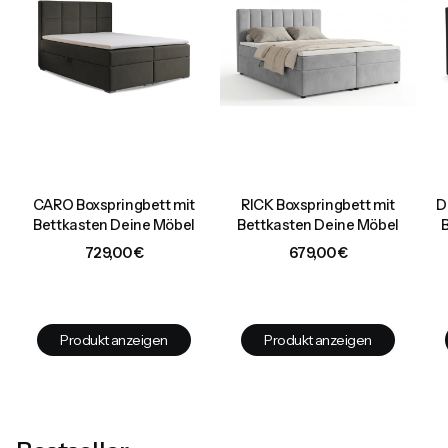
CARO Boxspringbett mit
RICK Boxspringbett mit
D
Bettkasten Deine Möbel
Bettkasten Deine Möbel
Preis
Preis
729,00 €
679,00 €
Produkt anzeigen
Produkt anzeigen