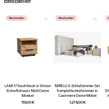
Bestseller
Bestseller
Bestseller
,
LAMI 17 Nachttisch in Wotan
MIRELO A Schlafzimmer Set
t
Eiche/Schwarz Matt Deine
Komplettschlafzimmer in
12
Moebel
Cashmere Deine Möbel
Preis
Preis
119,00 €
1.279,00 €