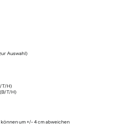
(zur Auswahl)
/T/H)
(B/T/H)
d können um +/- 4 cm abweichen