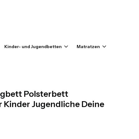
enkorb: 0. Details anzeigen
Kinder- und Jugendbetten
Matratzen
Outlet
bett Polsterbett
r Kinder Jugendliche Deine