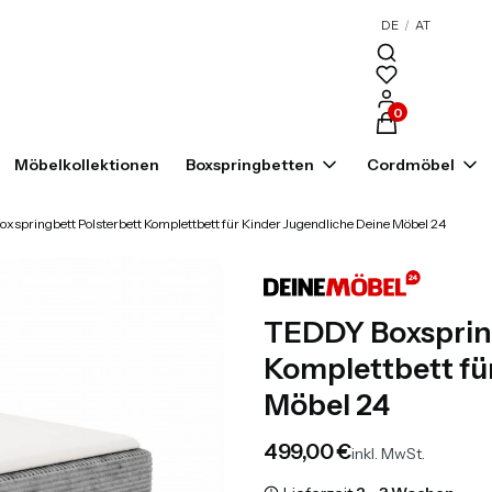
DE
/
AT
Produkte im War
Möbelkollektionen
Boxspringbetten
Cordmöbel
xspringbett Polsterbett Komplettbett für Kinder Jugendliche Deine Möbel 24
TEDDY Boxspring
Komplettbett fü
Möbel 24
Preis
499,00 €
inkl. MwSt.