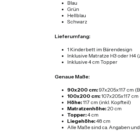
Blau
Grün
Hellblau
Schwarz
Lieferumfang:
1 Kinderbett im Bärendesign
Inklusive Matratze H3 oder H4 
Inklusive 4 cm Topper
Genaue Maße:
90x200 cm:
97x205x117 cm (B
100x200 cm:
107x205x117 cm 
Höhe:
117 cm (inkl. Kopfteil)
Matratzenhöhe:
20 cm
Topper:
4 cm
Liegehöhe:
48 cm
Alle Maße sind ca. Angaben un