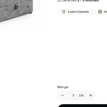
Lieferzeit:
2 - 3 Wochen
2 Jahre Garantie
Ho
*
Größe
Auswählen
*
Farbvariante
Auswählen
*
Matratzen
Auswählen
Menge
Stk.