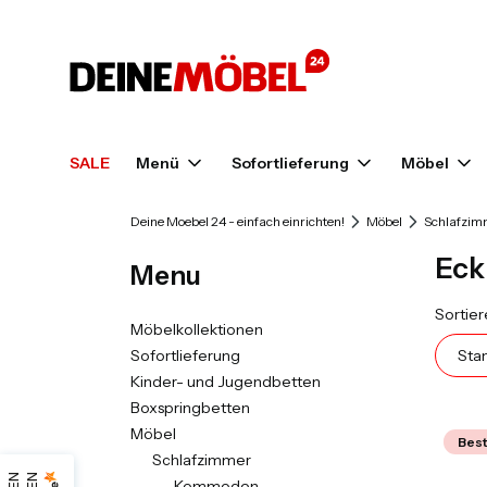
SALE
Menü
Sofortlieferung
Möbel
Deine Moebel 24 - einfach einrichten!
Möbel
Schlafzim
Eck
Menu
Prod
Sortier
Möbelkollektionen
Sofortlieferung
Sta
Kinder- und Jugendbetten
Boxspringbetten
Möbel
Best
Schlafzimmer
Kommoden