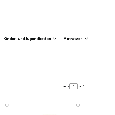
enkorb: 0. Details anzeigen
Kinder- und Jugendbetten
Matratzen
Outlet
Seite
von 1