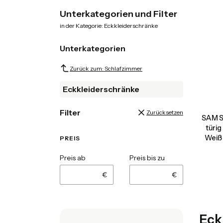
Ende des Menüs
Unterkategorien und Filter
in der Kategorie: Eckkleiderschränke
Unterkategorien
Zurück zum: Schlafzimmer
Eckkleiderschränke
Filter
Zurücksetzen
SAM S
türi
Weiß
PREIS
Preis ab
Preis bis zu
€
€
Eck