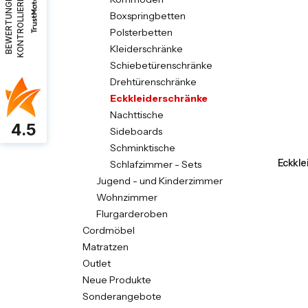
B
E
W
E
R
T
U
N
G
E
N
K
O
N
T
R
O
L
L
I
E
R
E
N
Boxspringbetten
Polsterbetten
Kleiderschränke
Schiebetürenschränke
Drehtürenschränke
Eckkleiderschränke
Nachttische
4.5
Sideboards
Schminktische
Eckkle
Schlafzimmer - Sets
Jugend - und Kinderzimmer
Wohnzimmer
Flurgarderoben
Cordmöbel
Matratzen
Outlet
Neue Produkte
Sonderangebote