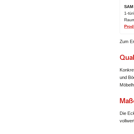
SAM 
1-tür
Raum
Prod
Zum Er
Qual
Konkret
und Böd
Möbelh
Maße
Die Ec
vollwer