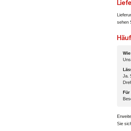
Lief
Lieferu
sehen S
Häuf
Wie
Uns
Läs
Ja.
Dreh
Für
Beso
Erweit
Sie si