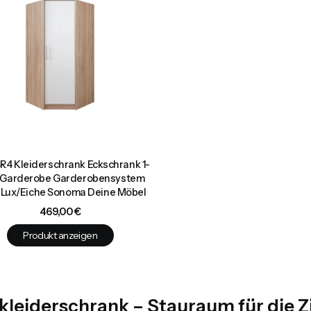
R4 Kleiderschrank Eckschrank 1-
g Garderobe Garderobensystem
 Lux/Eiche Sonoma Deine Möbel
Preis
469,00 €
Produkt anzeigen
kleiderschrank – Stauraum für die