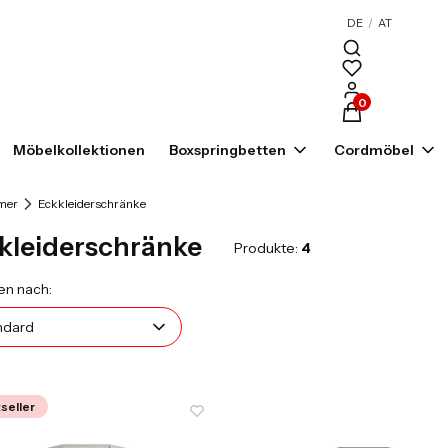
DE
/
AT
Produkte im War
Möbelkollektionen
Boxspringbetten
Cordmöbel
mer
Eckkleiderschränke
kleiderschränke
Produkte:
4
uktliste
Standard
en nach:
ndard
seller