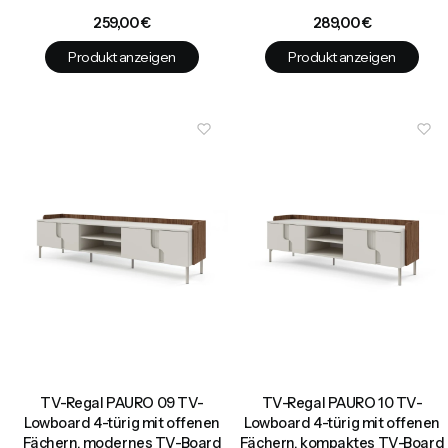
Preis
Preis
259,00 €
289,00 €
Produkt anzeigen
Produkt anzeigen
TV-Regal PAURO 09 TV-
TV-Regal PAURO 10 TV-
Lowboard 4-türig mit offenen
Lowboard 4-türig mit offenen
Fächern, modernes TV-Board
Fächern, kompaktes TV-Board