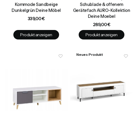
Kommode Sandbeige
Schublade & offenem
Dunkelgrün Deine Möbel
Gerätefach AURO-Kollektion
Deine Moebel
Preis
339,00 €
Preis
289,00 €
Produkt anzeigen
Produkt anzeigen
Neues Produkt