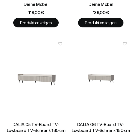
Deine Möbel
Deine Möbel
Preis
Preis
119,00 €
139,00 €
Produkt anzeigen
Produkt anzeigen
DALIA 05 TV-Board TV-
DALIA 06 TV-Board TV-
Lowboard TV-Schrank 180 cm
Lowboard TV-Schrank 150 cm