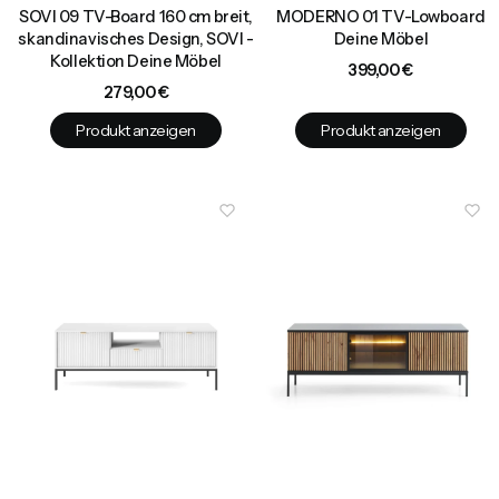
SOVI 09 TV-Board 160 cm breit,
MODERNO 01 TV-Lowboard
skandinavisches Design, SOVI -
Deine Möbel
Kollektion Deine Möbel
Preis
399,00 €
Preis
279,00 €
Produkt anzeigen
Produkt anzeigen