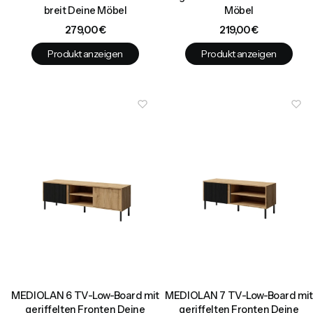
breit Deine Möbel
Möbel
Preis
Preis
279,00 €
219,00 €
Produkt anzeigen
Produkt anzeigen
MEDIOLAN 6 TV-Low-Board mit
MEDIOLAN 7 TV-Low-Board mit
geriffelten Fronten Deine
geriffelten Fronten Deine