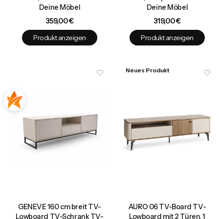
Deine Möbel
Deine Möbel
Preis
Preis
359,00 €
319,00 €
Produkt anzeigen
Produkt anzeigen
Neues Produkt
GENEVE 160 cm breit TV-
AURO 06 TV-Board TV-
Lowboard TV-Schrank TV-
Lowboard mit 2 Türen, 1