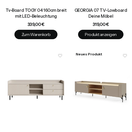
Tv-Board TOGY 04 160cm breit
GEORGIA 07 TV-Lowboard
mit LED-Beleuchtung
Deine Möbel
Preis
Preis
339,00 €
319,00 €
Zum Warenkorb
Produkt anzeigen
Neues Produkt