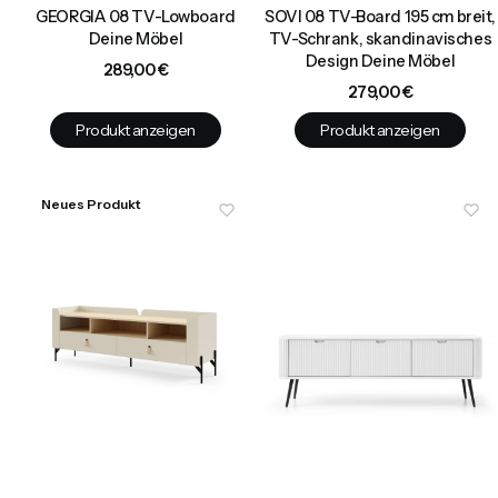
GEORGIA 08 TV-Lowboard
SOVI 08 TV-Board 195 cm breit,
Deine Möbel
TV-Schrank, skandinavisches
Design Deine Möbel
Preis
289,00 €
Preis
279,00 €
Produkt anzeigen
Produkt anzeigen
Neues Produkt