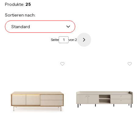
Produkte:
25
Produktliste
Standard
Sortieren nach:
Standard
Seite
von 2
Nächste Produkte