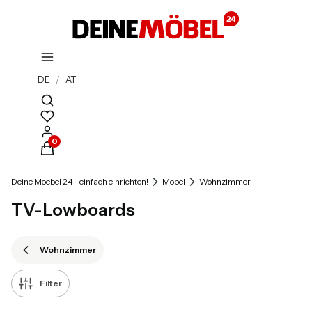
DE
/
AT
Suchmaschine öffnen
Produkte im Warenkorb: 0. Details anzeigen
Deine Moebel 24 - einfach einrichten!
Möbel
Wohnzimmer
TV-Lowboards
Wohnzimmer
Filter