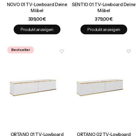
NOVO 01 TV-Lowboard Deine
SENTIO 01 TV-Lowboard Deine
Möbel
Möbel
Preis
Preis
339,00 €
379,00 €
Produkt anzeigen
Produkt anzeigen
Bestseller
ORTANO 01 TV-Lowboard
ORTANO 02 TV-Lowboard