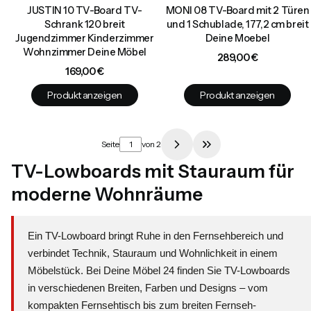
JUSTIN 10 TV-Board TV-
MONI 08 TV-Board mit 2 Türen
Schrank 120 breit
und 1 Schublade, 177,2 cm breit
Jugendzimmer Kinderzimmer
Deine Moebel
Wohnzimmer Deine Möbel
Preis
289,00 €
Preis
169,00 €
Produkt anzeigen
Produkt anzeigen
Seite
von 2
Zur letzten Produkts
TV-Lowboards mit Stauraum für
moderne Wohnräume
Ein TV-Lowboard bringt Ruhe in den Fernsehbereich und
verbindet Technik, Stauraum und Wohnlichkeit in einem
Möbelstück. Bei Deine Möbel 24 finden Sie TV-Lowboards
in verschiedenen Breiten, Farben und Designs – vom
kompakten Fernsehtisch bis zum breiten Fernseh-