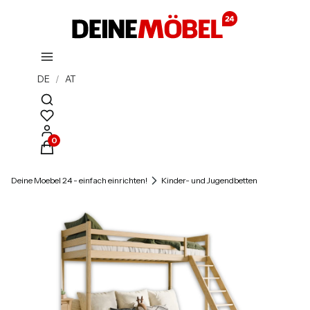
DE
/
AT
Suchmaschine öffnen
Produkte im Warenkorb: 0. Details anzeigen
Deine Moebel 24 - einfach einrichten!
Kinder- und Jugendbetten