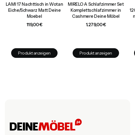
LAMI 17 Nachttisch in Wotan
MIRELO A Schlafzimmer Set
0
Eiche/Schwarz Matt Deine
Komplettschlafzimmer in
12
Moebel
Cashmere Deine Möbel
Preis
Preis
119,00 €
1.279,00 €
Produkt anzeigen
Produkt anzeigen