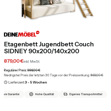
Etagenbett Jugendbett Couch
SIDNEY 90x200/140x200
879,00 €
inkl. MwSt.
Regulärer Preis:
999,00 €
Niedrigster Preis der letzten 30 Tage vor der Preissenkung:
869,00 €
Lieferzeit:
3 - 5 Wochen
 Jahre Garantie
Hohe Qualität
Eigenes Transportmittel
*
Bettfarbe (Bettgestell - Kiefernholz)