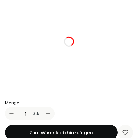
Auswählen
*
Matratze für obere Schlaffläche
Auswählen
*
Couch - Stoffauswahl
Auswählen
*
Kissen - Stoffauswahl
Auswählen
Menge
Stk.
Zum Warenkorb hinzufügen