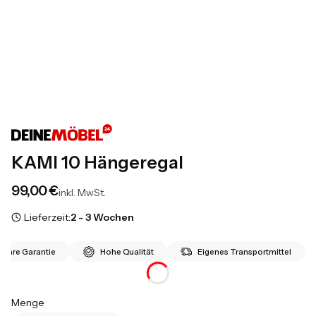
KAMI 10 Hängeregal
Preis
99,00 €
inkl. MwSt.
Lieferzeit:
2 - 3 Wochen
 Jahre Garantie
Hohe Qualität
Eigenes Transportmittel
Menge