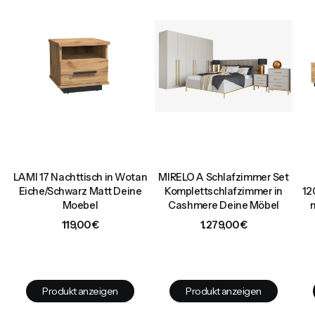
LAMI 17 Nachttisch in Wotan
MIRELO A Schlafzimmer Set
d
Eiche/Schwarz Matt Deine
Komplettschlafzimmer in
12
Moebel
Cashmere Deine Möbel
Preis
Preis
119,00 €
1.279,00 €
Produkt anzeigen
Produkt anzeigen