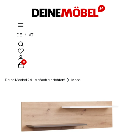
DE
/
AT
Suchmaschine öffnen
Produkte im Warenkorb: 0. Details anzeigen
Deine Moebel 24 - einfach einrichten!
Möbel