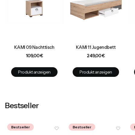
KAMI 09 Nachttisch
KAMI 11 Jugendbett
l
Preis
Preis
109,00 €
249,00 €
Produkt anzeigen
Produkt anzeigen
Bestseller
Bestseller
Bestseller