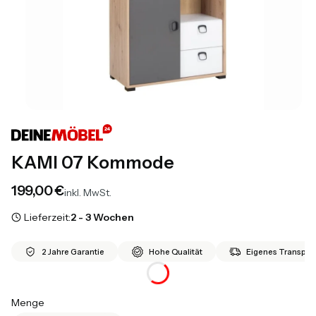
KAMI 07 Kommode
Preis
199,00 €
inkl. MwSt.
Lieferzeit:
2 - 3 Wochen
2 Jahre Garantie
Hohe Qualität
Eigenes Transport
Menge