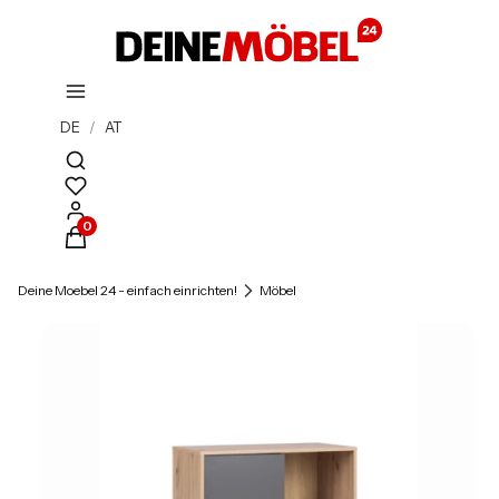
DE
/
AT
Suchmaschine öffnen
Produkte im Warenkorb: 0. Details anzeigen
Deine Moebel 24 - einfach einrichten!
Möbel