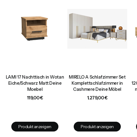
LAMI 17 Nachttisch in Wotan
MIRELO A Schlafzimmer Set
d
Eiche/Schwarz Matt Deine
Komplettschlafzimmer in
12
Moebel
Cashmere Deine Möbel
Preis
Preis
119,00 €
1.279,00 €
Produkt anzeigen
Produkt anzeigen