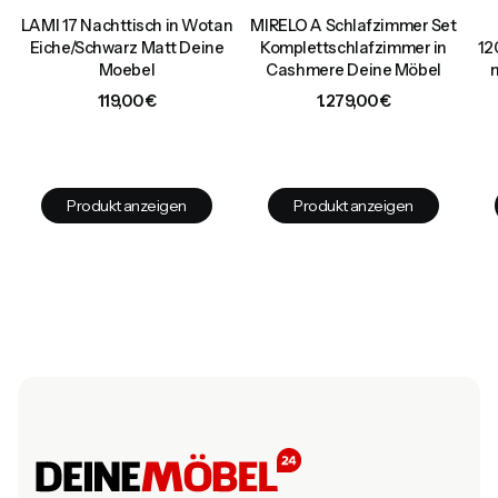
,
LAMI 17 Nachttisch in Wotan
MIRELO A Schlafzimmer Set
t
Eiche/Schwarz Matt Deine
Komplettschlafzimmer in
12
Moebel
Cashmere Deine Möbel
Preis
Preis
119,00 €
1.279,00 €
Produkt anzeigen
Produkt anzeigen