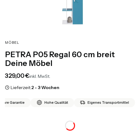
MÖBEL
PETRA P05 Regal 60 cm breit
Deine Möbel
Preis
329,00 €
inkl. MwSt.
Lieferzeit:
2 - 3 Wochen
 Jahre Garantie
Hohe Qualität
Eigenes Transportmittel
*
Farbe
Auswählen