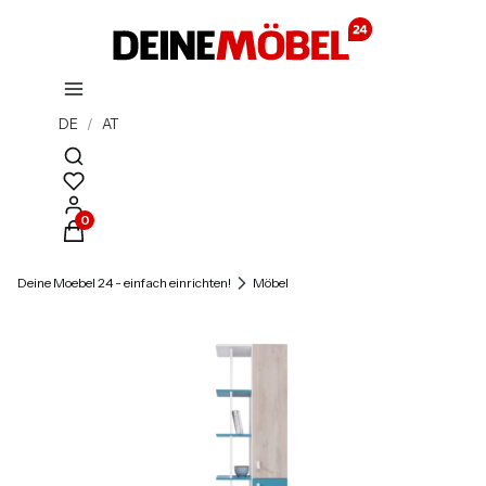
DE
/
AT
Suchmaschine öffnen
Produkte im Warenkorb: 0. Details anzeigen
Deine Moebel 24 - einfach einrichten!
Möbel