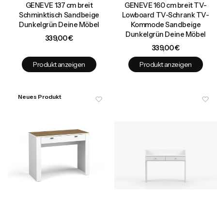
GENEVE 137 cm breit
GENEVE 160 cm breit TV-
Schminktisch Sandbeige
Lowboard TV-Schrank TV-
Dunkelgrün Deine Möbel
Kommode Sandbeige
Dunkelgrün Deine Möbel
Preis
339,00 €
Preis
339,00 €
Produkt anzeigen
Produkt anzeigen
Neues Produkt