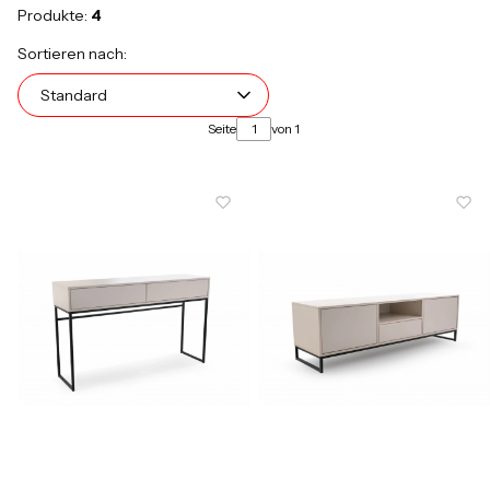
Produkte:
4
Produktliste
Standard
Sortieren nach:
Standard
Seite
von 1