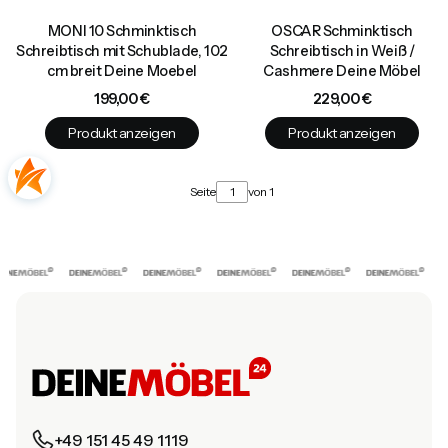
MONI 10 Schminktisch
OSCAR Schminktisch
Schreibtisch mit Schublade, 102
Schreibtisch in Weiß /
cm breit Deine Moebel
Cashmere Deine Möbel
Preis
Preis
199,00 €
229,00 €
Produkt anzeigen
Produkt anzeigen
Seite
von 1
+49 151 45 49 1119