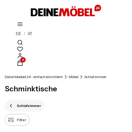
DE
/
AT
Suchmaschine öffnen
Produkte im Warenkorb: 0. Details anzeigen
Deine Moebel 24 - einfach einrichten!
Möbel
Schlafzimmer
Schminktische
Schlafzimmer
Filter