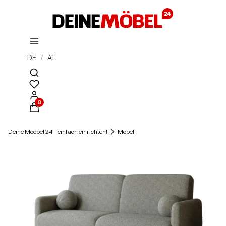
DE
/
AT
Suchmaschine öffnen
Produkte im Warenkorb: 0. Details anzeigen
Deine Moebel 24 - einfach einrichten!
Möbel