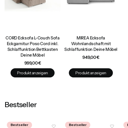
CORD Ecksofa L-Couch Sofa
MIREA Ecksofa
Eckgarnitur Poso Cord inkl.
Wohnlandschaft mit
Schlaffunktion Bettkasten
Schlaffunktion Deine Möbel
Deine Möbel
Preis
949,00 €
Preis
999,00 €
Produkt anzeigen
Produkt anzeigen
Bestseller
Bestseller
Bestseller