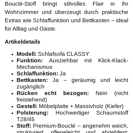
Bouclé-Stoff bringt stilvolles Flair in Ihr
Wohnzimmer und überzeugt durch praktische
Extras wie Schlaffunktion und Bettkasten – ideal
für Alltag und Gäste.
Artikeldetails
Modell:
Schlafsofa CLASSY
Funktion:
Ausziehbar mit Klick-Klack-
Mechanismus
Schlaffunktion:
Ja
Bettkasten:
Ja – geräumig und leicht
zugänglich
Rücken echt bezogen:
Nein (nicht
freistehend)
Gestell:
Möbelplatte + Massivholz (Kiefer)
Polsterung:
Hochwertiger Schaumstoff
T28/45
Stoff:
Premium-Bouclé – angenehm weich,
strukturiert, pflegeleicht und abriebfest;