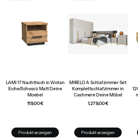
LAMI 17 Nachttisch in Wotan
MIRELO A Schlafzimmer Set
d
Eiche/Schwarz Matt Deine
Komplettschlafzimmer in
12
Moebel
Cashmere Deine Möbel
Preis
Preis
119,00 €
1.279,00 €
Produkt anzeigen
Produkt anzeigen