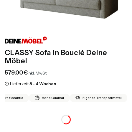
CLASSY Sofa in Bouclé Deine
Möbel
Preis
579,00 €
inkl. MwSt.
Lieferzeit:
3 - 4 Wochen
 Jahre Garantie
Hohe Qualität
Eigenes Transportmittel
*
Farbvariante
Auswählen