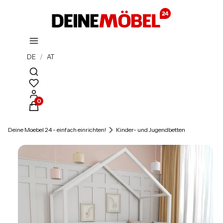
DE
/
AT
Suchmaschine öffnen
Produkte im Warenkorb: 0. Details anzeigen
Deine Moebel 24 - einfach einrichten!
Kinder- und Jugendbetten