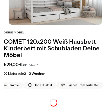
DEINE MÖBEL
COMET 120x200 Weiß Hausbett
Kinderbett mit Schubladen Deine
Möbel
Preis
529,00 €
inkl. MwSt.
Lieferzeit:
2 - 3 Wochen
 Jahre Garantie
Hohe Qualität
Eigenes Transportmittel
*
Matratze 120x200