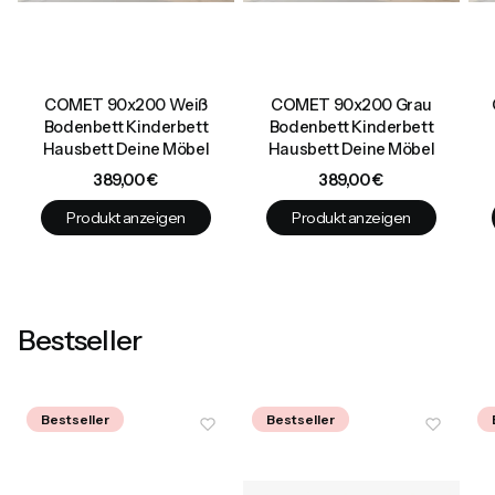
COMET 90x200 Weiß
COMET 90x200 Grau
Bodenbett Kinderbett
Bodenbett Kinderbett
Hausbett Deine Möbel
Hausbett Deine Möbel
Preis
Preis
389,00 €
389,00 €
Produkt anzeigen
Produkt anzeigen
Bestseller
Bestseller
Bestseller