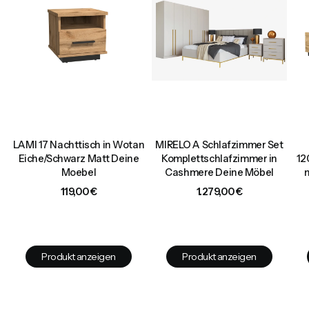
LAMI 17 Nachttisch in Wotan
MIRELO A Schlafzimmer Set
d
Eiche/Schwarz Matt Deine
Komplettschlafzimmer in
12
Moebel
Cashmere Deine Möbel
Preis
Preis
119,00 €
1.279,00 €
Produkt anzeigen
Produkt anzeigen