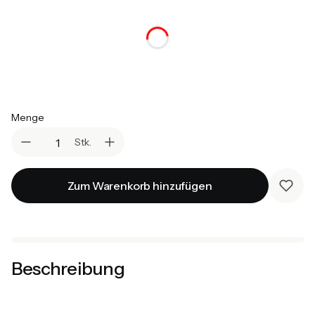
Auswählen
*
Farbe (Griffe):
Rosa
Grün
Blau
Rot
Violett
Grau
Weiß
Sonoma
Menge
Stk.
Zum Warenkorb hinzufügen
Beschreibung