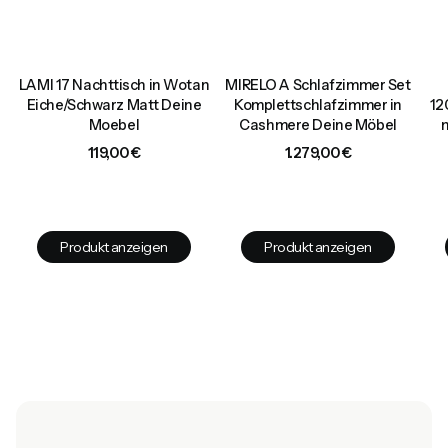
LAMI 17 Nachttisch in Wotan
MIRELO A Schlafzimmer Set
d
Eiche/Schwarz Matt Deine
Komplettschlafzimmer in
12
Moebel
Cashmere Deine Möbel
Preis
Preis
119,00 €
1.279,00 €
Produkt anzeigen
Produkt anzeigen