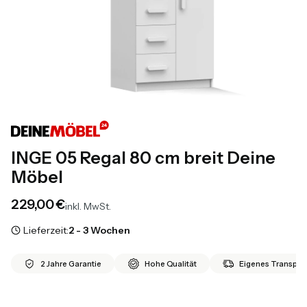
INGE 05 Regal 80 cm breit Deine
Möbel
Preis
229,00 €
inkl. MwSt.
Lieferzeit:
2 - 3 Wochen
2 Jahre Garantie
Hohe Qualität
Eigenes Transport
*
Farbe