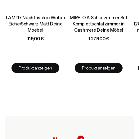
LAMI 17 Nachttisch in Wotan
MIRELO A Schlafzimmer Set
d
Eiche/Schwarz Matt Deine
Komplettschlafzimmer in
12
Moebel
Cashmere Deine Möbel
Preis
Preis
119,00 €
1.279,00 €
Produkt anzeigen
Produkt anzeigen