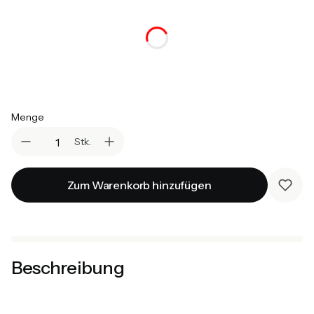
Auswählen
*
Farbe (Griffe):
Rosa
Grün
Blau
Rot
Violett
Grau
Weiß
Sonoma
Menge
Stk.
Zum Warenkorb hinzufügen
Beschreibung