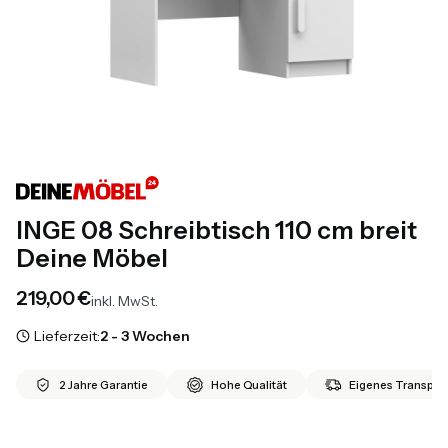
INGE 08 Schreibtisch 110 cm breit
Deine Möbel
Preis
219,00 €
inkl. MwSt.
Lieferzeit:
2 - 3 Wochen
2 Jahre Garantie
Hohe Qualität
Eigenes Transport
*
Farbe